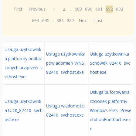
First
Previous
1
2
...
689
690
691
692
693
694
695
...
886
887
Next
Last
Usługa użytkownik
Usługa użytkownika
Usługa użytkownika
a platformy podłąc
powiadomień WNS_
Schowek_82410 svc
zonych urządzeń s
82410 svchost.exe
host.exe
vchost.exe
Usługa buforowania
Usługa użytkownik
czcionek platformy
Usługa wiadomości_
a UDK_82410 svch
Windows Pres Prese
82410 svchost.exe
ost.exe
ntationFontCache.ex
e