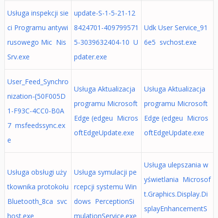
Usługa inspekcji sie
update-S-1-5-21-12
ci Programu antywi
8424701-409799571
Udk User Service_91
rusowego Mic Nis
5-3039632404-10 U
6e5 svchost.exe
Srv.exe
pdater.exe
User_Feed_Synchro
Usługa Aktualizacja
Usługa Aktualizacja
nization-{50F005D
programu Microsoft
programu Microsoft
1-F93C-4CC0-B0A
Edge (edgeu Micros
Edge (edgeu Micros
7 msfeedssync.ex
oftEdgeUpdate.exe
oftEdgeUpdate.exe
e
Usługa ulepszania w
Usługa obsługi uży
Usługa symulacji pe
yświetlania Microsof
tkownika protokołu
rcepcji systemu Win
t.Graphics.Display.Di
Bluetooth_8ca svc
dows PerceptionSi
splayEnhancementS
host.exe
mulationService.exe