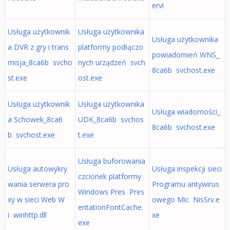
ervi
Usługa użytkownik
Usługa użytkownika
Usługa użytkownika
a DVR z gry i trans
platformy podłączo
powiadomień WNS_
misja_8ca6b svcho
nych urządzeń svch
8ca6b svchost.exe
st.exe
ost.exe
Usługa użytkownik
Usługa użytkownika
Usługa wiadomości_
a Schowek_8ca6
UDK_8ca6b svchos
8ca6b svchost.exe
b svchost.exe
t.exe
Usługa buforowania
Usługa autowykry
Usługa inspekcji sieci
czcionek platformy
wania serwera pro
Programu antywirus
Windows Pres Pres
xy w sieci Web W
owego Mic NisSrv.e
entationFontCache.
i winhttp.dll
xe
exe