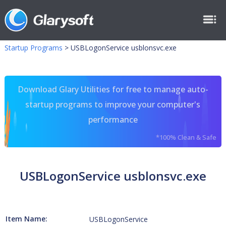
Startup Programs
>
USBLogonService usblonsvc.exe
Download Glary Utilities for free to manage auto-
startup programs to improve your computer's
performance
*100% Clean & Safe
USBLogonService usblonsvc.exe
Item Name:
USBLogonService