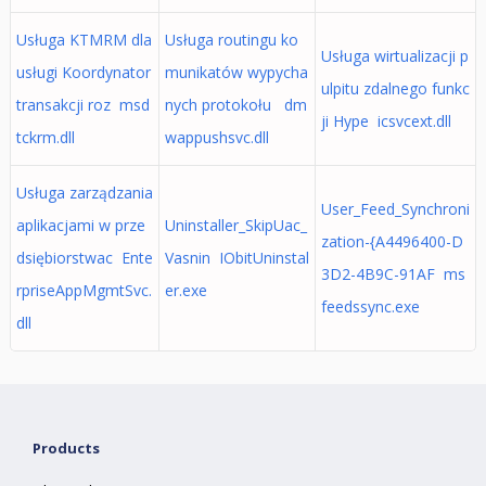
Usługa KTMRM dla
Usługa routingu ko
Usługa wirtualizacji p
usługi Koordynator
munikatów wypycha
ulpitu zdalnego funkc
transakcji roz msd
nych protokołu dm
ji Hype icsvcext.dll
tckrm.dll
wappushsvc.dll
Usługa zarządzania
User_Feed_Synchroni
aplikacjami w prze
Uninstaller_SkipUac_
zation-{A4496400-D
dsiębiorstwac Ente
Vasnin IObitUninstal
3D2-4B9C-91AF ms
rpriseAppMgmtSvc.
er.exe
feedssync.exe
dll
Products