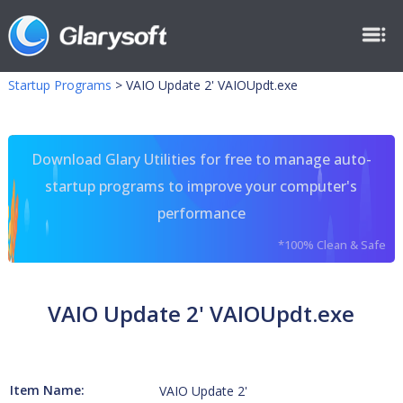
Startup Programs
>
VAIO Update 2' VAIOUpdt.exe
Download Glary Utilities for free to manage auto-
startup programs to improve your computer's
performance
*100% Clean & Safe
VAIO Update 2' VAIOUpdt.exe
Item Name:
VAIO Update 2'