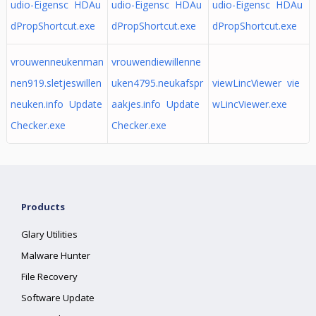
udio-Eigensc HDAu
udio-Eigensc HDAu
udio-Eigensc HDAu
dPropShortcut.exe
dPropShortcut.exe
dPropShortcut.exe
vrouwenneukenman
vrouwendiewillenne
nen919.sletjeswillen
uken4795.neukafspr
viewLincViewer vie
neuken.info Update
aakjes.info Update
wLincViewer.exe
Checker.exe
Checker.exe
Products
Glary Utilities
Malware Hunter
File Recovery
Software Update