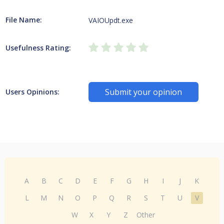
File Name:
VAIOUpdt.exe
Usefulness Rating:
Submit your opinion
Users Opinions:
A
B
C
D
E
F
G
H
I
J
K
L
M
N
O
P
Q
R
S
T
U
V
W
X
Y
Z
Other