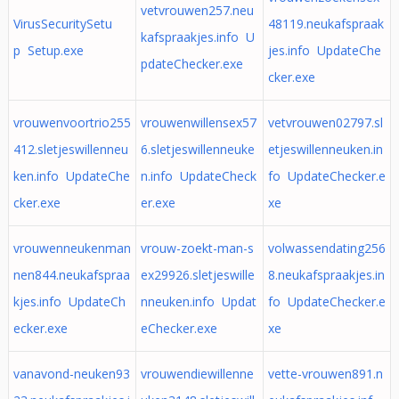
vetvrouwen257.neu
VirusSecuritySetu
48119.neukafspraak
kafspraakjes.info U
p Setup.exe
jes.info UpdateChe
pdateChecker.exe
cker.exe
vrouwenvoortrio255
vrouwenwillensex57
vetvrouwen02797.sl
412.sletjeswillenneu
6.sletjeswillenneuke
etjeswillenneuken.in
ken.info UpdateChe
n.info UpdateCheck
fo UpdateChecker.e
cker.exe
er.exe
xe
vrouwenneukenman
vrouw-zoekt-man-s
volwassendating256
nen844.neukafspraa
ex29926.sletjeswille
8.neukafspraakjes.in
kjes.info UpdateCh
nneuken.info Updat
fo UpdateChecker.e
ecker.exe
eChecker.exe
xe
vanavond-neuken93
vrouwendiewillenne
vette-vrouwen891.n