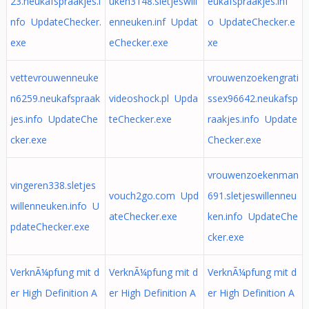
23.neukafspraakjes.i
uken3148.sletjeswill
eukafspraakjes.inf
nfo UpdateChecker.
enneuken.inf Updat
o UpdateChecker.e
exe
eChecker.exe
xe
vettevrouwenneuke
vrouwenzoekengrati
n6259.neukafspraak
videoshock.pl Upda
ssex96642.neukafsp
jes.info UpdateChe
teChecker.exe
raakjes.info Update
cker.exe
Checker.exe
vrouwenzoekenman
vingeren338.sletjes
vouch2go.com Upd
691.sletjeswillenneu
willenneuken.info U
ateChecker.exe
ken.info UpdateChe
pdateChecker.exe
cker.exe
VerknÃ¼pfung mit d
VerknÃ¼pfung mit d
VerknÃ¼pfung mit d
er High Definition A
er High Definition A
er High Definition A