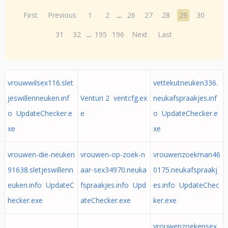
First
Previous
1
2
...
26
27
28
29
30
31
32
...
195
196
Next
Last
vrouwwilsex116.slet
vettekutneuken336.
jeswillenneuken.inf
Venturi 2 ventcfg.ex
neukafspraakjes.inf
o UpdateChecker.e
e
o UpdateChecker.e
xe
xe
vrouwen-die-neuken
vrouwen-op-zoek-n
vrouwenzoekman46
91638.sletjeswillenn
aar-sex34970.neuka
0175.neukafspraakj
euken.info UpdateC
fspraakjes.info Upd
es.info UpdateChec
hecker.exe
ateChecker.exe
ker.exe
vrouwenzoekensex