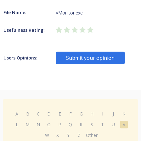
File Name:
VMonitor.exe
Usefulness Rating:
Submit your opinion
Users Opinions:
A
B
C
D
E
F
G
H
I
J
K
L
M
N
O
P
Q
R
S
T
U
V
W
X
Y
Z
Other