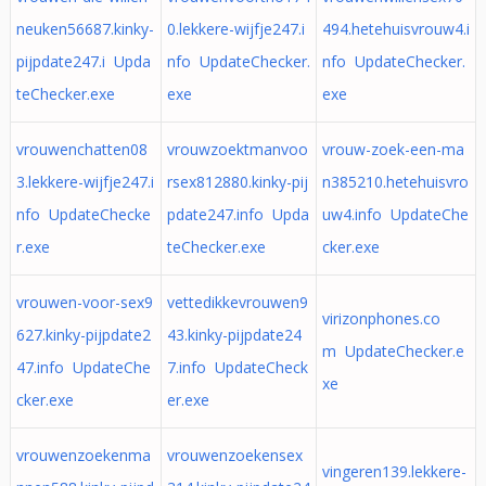
neuken56687.kinky-
0.lekkere-wijfje247.i
494.hetehuisvrouw4.i
pijpdate247.i Upda
nfo UpdateChecker.
nfo UpdateChecker.
teChecker.exe
exe
exe
vrouwenchatten08
vrouwzoektmanvoo
vrouw-zoek-een-ma
3.lekkere-wijfje247.i
rsex812880.kinky-pij
n385210.hetehuisvro
nfo UpdateChecke
pdate247.info Upda
uw4.info UpdateChe
r.exe
teChecker.exe
cker.exe
vrouwen-voor-sex9
vettedikkevrouwen9
virizonphones.co
627.kinky-pijpdate2
43.kinky-pijpdate24
m UpdateChecker.e
47.info UpdateChe
7.info UpdateCheck
xe
cker.exe
er.exe
vrouwenzoekenma
vrouwenzoekensex
vingeren139.lekkere-