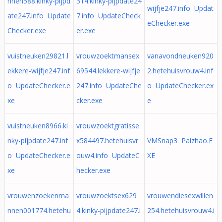
nnen588.kinky-pijpd
314.kinky-pijpdate24
wijfje247.info Updat
ate247.info Update
7.info UpdateCheck
eChecker.exe
Checker.exe
er.exe
vuistneuken29821.l
vrouwzoektmansex
vanavondneuken920
ekkere-wijfje247.inf
69544.lekkere-wijfje
2.hetehuisvrouw4.inf
o UpdateChecker.e
247.info UpdateChe
o UpdateChecker.ex
xe
cker.exe
e
vuistneuken8966.ki
vrouwzoektgratisse
nky-pijpdate247.inf
x584497.hetehuisvr
VMSnap3 Paizhao.E
o UpdateChecker.e
ouw4.info UpdateC
XE
xe
hecker.exe
vrouwenzoekenma
vrouwzoektsex629
vrouwendiesexwillen
nnen001774.hetehu
4.kinky-pijpdate247.i
254.hetehuisvrouw4.i