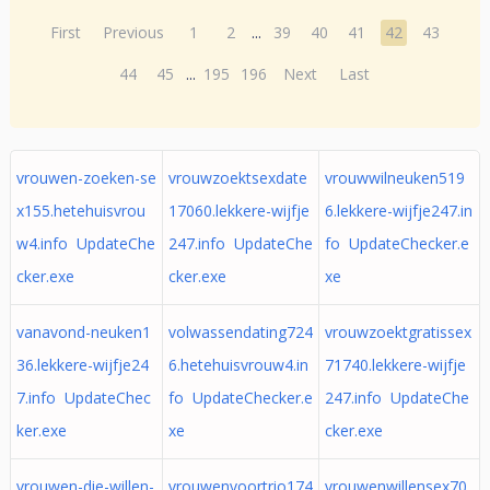
First
Previous
1
2
...
39
40
41
42
43
44
45
...
195
196
Next
Last
vrouwen-zoeken-se
vrouwzoektsexdate
vrouwwilneuken519
x155.hetehuisvrou
17060.lekkere-wijfje
6.lekkere-wijfje247.in
w4.info UpdateChe
247.info UpdateChe
fo UpdateChecker.e
cker.exe
cker.exe
xe
vanavond-neuken1
volwassendating724
vrouwzoektgratissex
36.lekkere-wijfje24
6.hetehuisvrouw4.in
71740.lekkere-wijfje
7.info UpdateChec
fo UpdateChecker.e
247.info UpdateChe
ker.exe
xe
cker.exe
vrouwen-die-willen-
vrouwenvoortrio174
vrouwenwillensex70