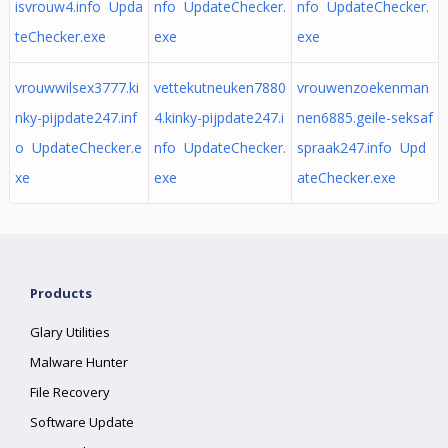
isvrouw4.info Upda
nfo UpdateChecker.
nfo UpdateChecker.
teChecker.exe
exe
exe
vrouwwilsex3777.ki
vettekutneuken7880
vrouwenzoekenman
nky-pijpdate247.inf
4.kinky-pijpdate247.i
nen6885.geile-seksaf
o UpdateChecker.e
nfo UpdateChecker.
spraak247.info Upd
xe
exe
ateChecker.exe
Products
Glary Utilities
Malware Hunter
File Recovery
Software Update