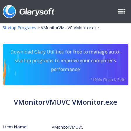
Startup Programs
>
VMonitorVMUVC VMonitor.exe
Download Glary Utilities for free to manage auto-
startup programs to improve your computer's
performance
*100% Clean & Safe
VMonitorVMUVC VMonitor.exe
Item Name:
VMonitorVMUVC