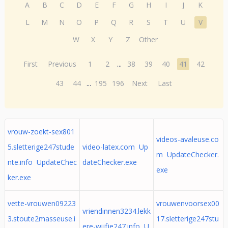
A
B
C
D
E
F
G
H
I
J
K
L
M
N
O
P
Q
R
S
T
U
V
W
X
Y
Z
Other
First
Previous
1
2
...
38
39
40
41
42
43
44
...
195
196
Next
Last
vrouw-zoekt-sex801
videos-avaleuse.co
5.sletterige247stude
video-latex.com Up
m UpdateChecker.
nte.info UpdateChec
dateChecker.exe
exe
ker.exe
vette-vrouwen09223
vrouwenvoorsex00
vriendinnen3234.lekk
3.stoute2masseuse.i
17.sletterige247stu
ere-wijfje247.info U