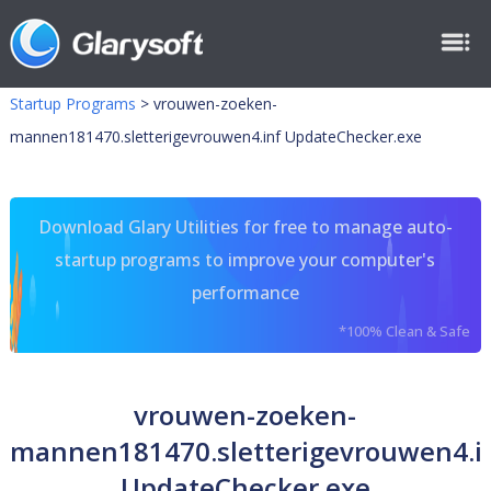
Startup Programs
>
vrouwen-zoeken-
mannen181470.sletterigevrouwen4.inf UpdateChecker.exe
Download Glary Utilities for free to manage auto-
startup programs to improve your computer's
performance
*100% Clean & Safe
vrouwen-zoeken-
mannen181470.sletterigevrouwen4.i
UpdateChecker.exe