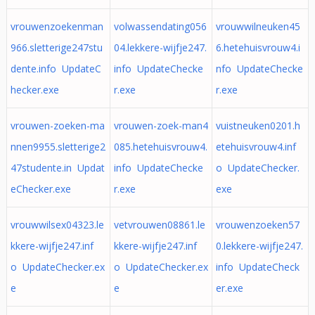
vrouwenzoekenman
volwassendating056
vrouwwilneuken45
966.sletterige247stu
04.lekkere-wijfje247.
6.hetehuisvrouw4.i
dente.info UpdateC
info UpdateChecke
nfo UpdateChecke
hecker.exe
r.exe
r.exe
vrouwen-zoeken-ma
vrouwen-zoek-man4
vuistneuken0201.h
nnen9955.sletterige2
085.hetehuisvrouw4.
etehuisvrouw4.inf
47studente.in Updat
info UpdateChecke
o UpdateChecker.
eChecker.exe
r.exe
exe
vrouwwilsex04323.le
vetvrouwen08861.le
vrouwenzoeken57
kkere-wijfje247.inf
kkere-wijfje247.inf
0.lekkere-wijfje247.
o UpdateChecker.ex
o UpdateChecker.ex
info UpdateCheck
e
e
er.exe