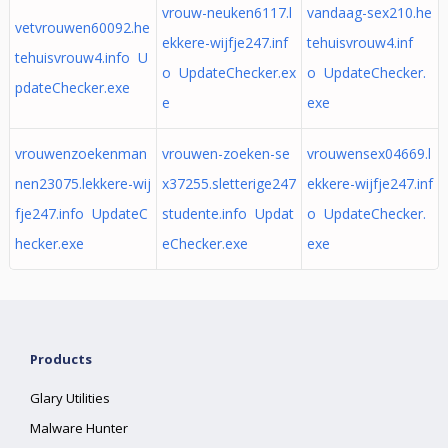
vrouw-neuken6117.l
vandaag-sex210.he
vetvrouwen60092.he
ekkere-wijfje247.inf
tehuisvrouw4.inf
tehuisvrouw4.info U
o UpdateChecker.ex
o UpdateChecker.
pdateChecker.exe
e
exe
vrouwenzoekenman
vrouwen-zoeken-se
vrouwensex04669.l
nen23075.lekkere-wij
x37255.sletterige247
ekkere-wijfje247.inf
fje247.info UpdateC
studente.info Updat
o UpdateChecker.
hecker.exe
eChecker.exe
exe
Products
Glary Utilities
Malware Hunter