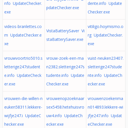
nfo UpdateChecker.
dente.info Update
pdateChecker.exe
exe
Checker.exe
videos-branlettes.co
vitiligo.hoymismo.o
VistaBatterySaver Vi
m UpdateChecker.e
rg UpdateChecker.
staBatterySaver.exe
xe
exe
vrouwvoortrio5010.s
vrouw-zoek-een-ma
vuist-neuken23407.
letterige247student
n2382.sletterige247s
sletterige247stude
e.info UpdateCheck
tudente.info Update
nte.info UpdateCh
er.exe
Checker.exe
ecker.exe
vrouwen-die-willen-n
vrouwenopzoeknaar
vrouwenzoekenma
euken58311.lekkere-
sex5458.hetehuisvro
n014893.lekkere-wi
wijfje247.i UpdateC
uw4.info UpdateCh
jfje247.info Updat
hecker.exe
ecker.exe
eChecker.exe