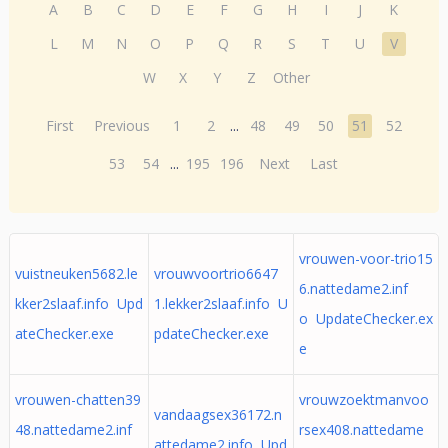
A
B
C
D
E
F
G
H
I
J
K
L
M
N
O
P
Q
R
S
T
U
V
W
X
Y
Z
Other
First
Previous
1
2
...
48
49
50
51
52
53
54
...
195
196
Next
Last
vrouwen-voor-trio15
vuistneuken5682.le
vrouwvoortrio6647
6.nattedame2.inf
kker2slaaf.info Upd
1.lekker2slaaf.info U
o UpdateChecker.ex
ateChecker.exe
pdateChecker.exe
e
vrouwen-chatten39
vrouwzoektmanvoo
vandaagsex36172.n
48.nattedame2.inf
rsex408.nattedame
attedame2.info Upd