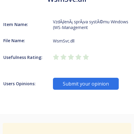
VzdÃ¡lenÃ¡ sprÃ¡va systÃ©mu Windows
Item Name:
(WS-Management
File Name:
WsmSvc.dll
Usefulness Rating:
Submit your opinion
Users Opinions: