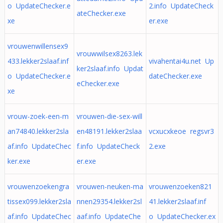
o UpdateChecker.e
2.info UpdateCheck
ateChecker.exe
xe
er.exe
vrouwenwillensex9
vrouwwilsex8263.lek
433.lekker2slaaf.inf
vivahentai4u.net Up
ker2slaaf.info Updat
o UpdateChecker.e
dateChecker.exe
eChecker.exe
xe
vrouw-zoek-een-m
vrouwen-die-sex-will
an74840.lekker2sla
en48191.lekker2slaa
vcxucxkeoe regsvr3
af.info UpdateChec
f.info UpdateCheck
2.exe
ker.exe
er.exe
vrouwenzoekengra
vrouwen-neuken-ma
vrouwenzoeken821
tissex099.lekker2sla
nnen29354.lekker2sl
41.lekker2slaaf.inf
af.info UpdateChec
aaf.info UpdateChe
o UpdateChecker.ex