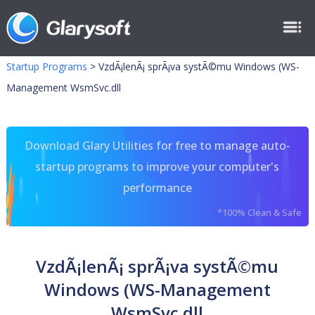
Startup Programs
>
VzdÃ¡lenÃ¡ sprÃ¡va systÃ©mu Windows (WS-
Management WsmSvc.dll
Download Glary Utilities for free to manage auto-
startup programs to improve your computer's
performance
*100% Clean & Safe
VzdÃ¡lenÃ¡ sprÃ¡va systÃ©mu
Windows (WS-Management
WsmSvc.dll