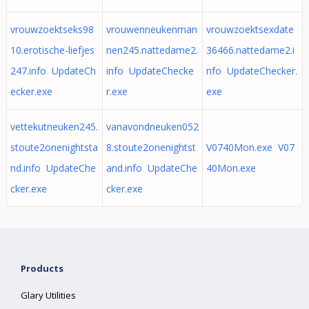
vrouwzoektseks98
vrouwenneukenman
vrouwzoektsexdate
10.erotische-liefjes
nen245.nattedame2.
36466.nattedame2.i
247.info UpdateCh
info UpdateChecke
nfo UpdateChecker.
ecker.exe
r.exe
exe
vettekutneuken245.
vanavondneuken052
stoute2onenightsta
8.stoute2onenightst
V0740Mon.exe V07
nd.info UpdateChe
and.info UpdateChe
40Mon.exe
cker.exe
cker.exe
Products
Glary Utilities