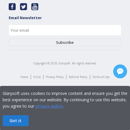
Email Newsletter
Copyright ©
2026
Glarysoft. All rights reserved.
|
|
|
|
Home
EULA
Privacy Policy
Refund Policy
Terms of Use
Glarysoft uses cookies to improve content and ensure you get the
best experience on our website. By continuing to use this website,
you agree to our
privacy policy
.
Got it