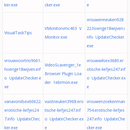
ker.exe
cker.exe
e
vrouwenneuken928
VMonitorvmc403 V
22.hoerige18wijven.i
VisualTaskTips
Monitor.exe
nfo UpdateChecker.
exe
vrouwvoortrio9061.
vrouwwilsex3680.er
VideoScavenger_1e
hoerige18wijven.inf
otische-liefjes247.inf
Browser Plugin Loa
o UpdateChecker.e
o UpdateChecker.ex
der 1ebrmon.exe
xe
e
vanavondsex60622.
vuistneuken3968.ero
vrouwenzoekenman
erotische-liefjes24
tische-liefjes247.inf
754.erotische-liefjes
7.info UpdateChec
o UpdateChecker.ex
247.info UpdateChe
ker.exe
e
cker.exe