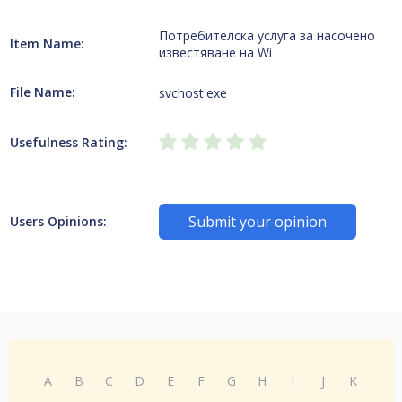
Потребителска услуга за насочено
Item Name:
известяване на Wi
File Name:
svchost.exe
Usefulness Rating:
Submit your opinion
Users Opinions:
A
B
C
D
E
F
G
H
I
J
K