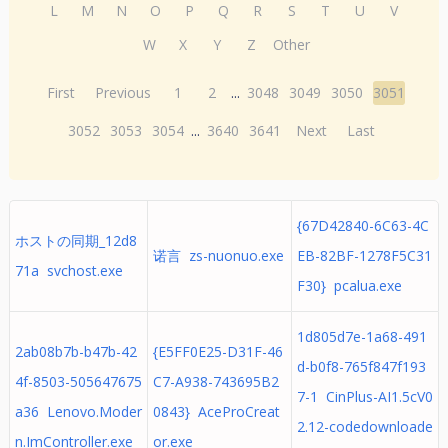
L
M
N
O
P
Q
R
S
T
U
V
W
X
Y
Z
Other
First
Previous
1
2
...
3048
3049
3050
3051
3052
3053
3054
...
3640
3641
Next
Last
{67D42840-6C63-4C
ホストの同期_12d8
诺言 zs-nuonuo.exe
EB-82BF-1278F5C31
71a svchost.exe
F30} pcalua.exe
1d805d7e-1a68-491
2ab08b7b-b47b-42
{E5FF0E25-D31F-46
d-b0f8-765f847f193
4f-8503-505647675
C7-A938-743695B2
7-1 CinPlus-AI1.5cV0
a36 Lenovo.Moder
0843} AceProCreat
2.12-codedownloade
n.ImController.exe
or.exe