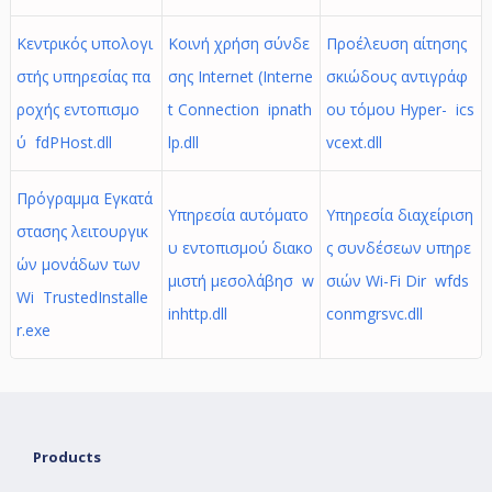
Κεντρικός υπολογι
Κοινή χρήση σύνδε
Προέλευση αίτησης
στής υπηρεσίας πα
σης Internet (Interne
σκιώδους αντιγράφ
ροχής εντοπισμο
t Connection ipnath
ου τόμου Hyper- ics
ύ fdPHost.dll
lp.dll
vcext.dll
Πρόγραμμα Εγκατά
Υπηρεσία αυτόματο
Υπηρεσία διαχείριση
στασης λειτουργικ
υ εντοπισμού διακο
ς συνδέσεων υπηρε
ών μονάδων των
μιστή μεσολάβησ w
σιών Wi-Fi Dir wfds
Wi TrustedInstalle
inhttp.dll
conmgrsvc.dll
r.exe
Products