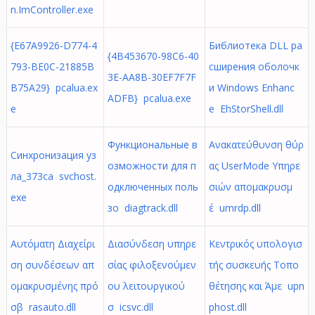
n.ImController.exe
{E67A9926-D774-4
Библиотека DLL ра
{4B453670-98C6-40
793-BE0C-21885B
сширения оболочк
3E-AA8B-30EF7F7F
B75A29} pcalua.ex
и Windows Enhanc
ADFB} pcalua.exe
e
e EhStorShell.dll
Функциональные в
Ανακατεύθυνση θύρ
Синхронизация уз
озможности для п
ας UserMode Υπηρε
ла_373ca svchost.
одключенных поль
σιών απομακρυσμ
exe
зо diagtrack.dll
έ umrdp.dll
Αυτόματη Διαχείρι
Διασύνδεση υπηρε
Κεντρικός υπολογισ
ση συνδέσεων απ
σίας φιλοξενούμεν
τής συσκευής Τοπο
ομακρυσμένης πρό
ου λειτουργικού
θέτησης και Άμε upn
σβ rasauto.dll
σ icsvc.dll
phost.dll