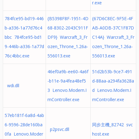
r.exe
784fce95-bd19-446
{B5398F8F-1951-4D
{67D6C8EC-9F5E-4F
b-a336-1a77d76c4
68-8302-2043C911F
AB-A0DB-37C1F87D
bbc 784fce95-bd1
DF9} Warcraft_3_Fr
C14A} Warcraft_3_Fr
9-446b-a336-1a77d
ozen_Throne_1.26a-
ozen_Throne_1.26a-
76c4bbc.exe
556013.exe
556013.exe
46ef0a9b-ee60-4a6f
51d2b53b-9ce7-491
-b11e-9a4fea48ef5
d-88aa-a294fa3628a
wdi.dll
3 Lenovo.Modern.I
d Lenovo.Modern.I
mController.exe
mController.exe
57eb181f-6a8d-4ab
6-9596-28de160ba
同步主機_82742 svc
p2psvc.dll
0fa Lenovo.Moder
host.exe