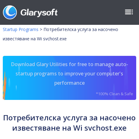
Startup Programs
>
Потребителска услуга за насочено
известяване на Wi svchost.exe
Download Glary Utilities for free to manage auto-
startup programs to improve your computer's
performance
*100% Clean & Safe
Потребителска услуга за насочено
известяване на Wi svchost.exe