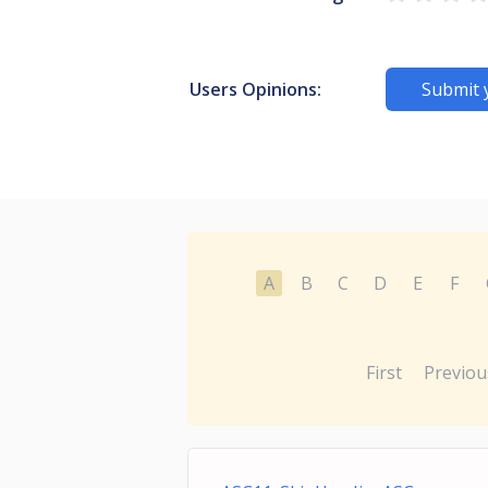
Users Opinions:
Submit 
A
B
C
D
E
F
First
Previou