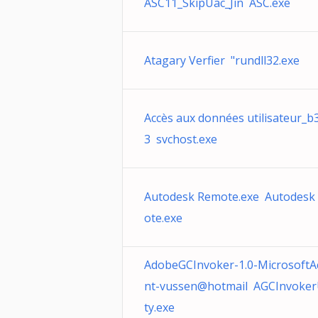
ASC11_SkipUac_Jin ASC.exe
Atagary Verfier "rundll32.exe
Accès aux données utilisateur_b
3 svchost.exe
Autodesk Remote.exe Autodesk
ote.exe
AdobeGCInvoker-1.0-MicrosoftA
nt-vussen@hotmail AGCInvokerU
ty.exe