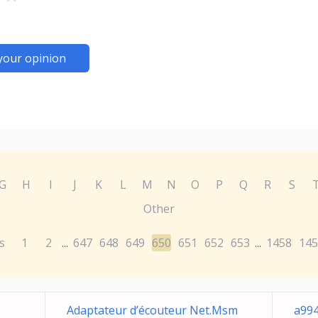
your opinion
G
H
I
J
K
L
M
N
O
P
Q
R
S
Other
s
1
2
647
648
649
650
651
652
653
1458
145
...
...
Adaptateur d’écouteur Net.Msm
a99