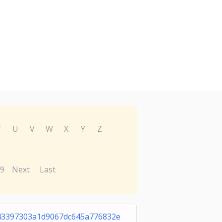
T
U
V
W
X
Y
Z
9
Next
Last
43397303a1d9067dc645a776832e