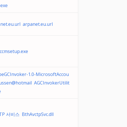
.exe
net.eu.url arpanet.eu.url
ccmsetup.exe
eGCInvoker-1.0-MicrosoftAccou
ussen@hotmail AGCInvokerUtilit
e
TP 서비스 BthAvctpSvc.dll