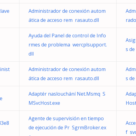
clave
Administrador de conexión autom
Admi
ática de acceso rem rasauto.dll
rado
Ayuda del Panel de control de Info
Asig
rmes de problema wercplsupport.
s de 
dll
inist
Administrador de conexión autom
Admi
ática de acceso rem rasauto.dll
s de
Adaptér naslouchání Net.Msmq S
Adap
e
MSvcHost.exe
Host
Agente de supervisión en tiempo
83e8
Acce
de ejecución de Pr SgrmBroker.ex
f sv