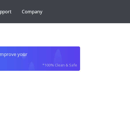
pport
Company
improve your
*100% Clean & Safe