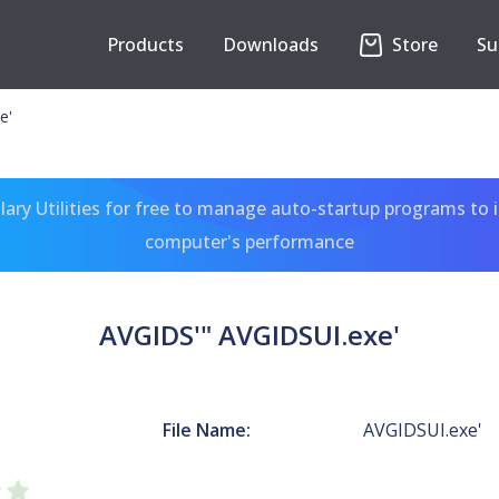
Products
Downloads
Store
Su
e'
ary Utilities for free to manage auto-startup programs to 
computer's performance
AVGIDS'" AVGIDSUI.exe'
File Name:
AVGIDSUI.exe'