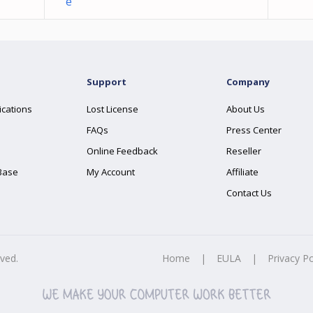
e
Support
Company
ications
Lost License
About Us
FAQs
Press Center
Online Feedback
Reseller
Base
My Account
Affiliate
Contact Us
rved.
Home
|
EULA
|
Privacy Po