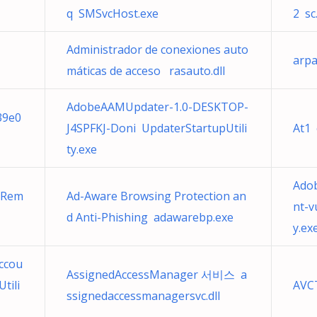
q SMSvcHost.exe
2 sc
Administrador de conexiones auto
arpa
máticas de acceso rasauto.dll
AdobeAAMUpdater-1.0-DESKTOP-
39e0
J4SPFKJ-Doni UpdaterStartupUtili
At1 
ty.exe
Adob
 Rem
Ad-Aware Browsing Protection an
nt-v
d Anti-Phishing adawarebp.exe
y.ex
ccou
AssignedAccessManager 서비스 a
tili
AVC
ssignedaccessmanagersvc.dll