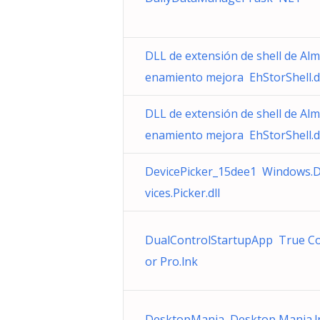
DLL de extensión de shell de Al
enamiento mejora EhStorShell.d
DLL de extensión de shell de Al
enamiento mejora EhStorShell.d
DevicePicker_15dee1 Windows.
vices.Picker.dll
DualControlStartupApp True Co
or Pro.lnk
DesktopMania Desktop Mania.l