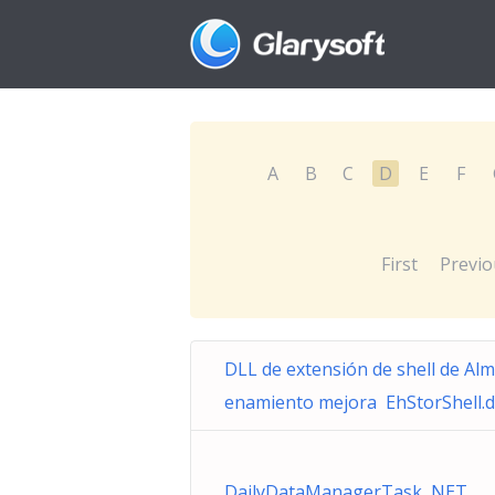
A
B
C
D
E
F
First
Previo
DLL de extensión de shell de Al
enamiento mejora EhStorShell.d
DailyDataManagerTask NET