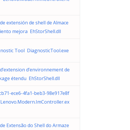
de extensión de shell de Almace
ento mejora EhStorShell.dll
nostic Tool DiagnosticTool.exe
d’extension d’environnement de
kage étendu EhStorShell.dll
cb71-ece6-4fa1-beb3-98e917e8f
Lenovo.Modern.ImController.ex
de Extensão do Shell do Armaze