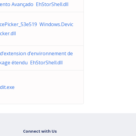
nto Avançado EhStorShell.dll
cePicker_53e519 Windows.Devic
cker.dll
d’extension d’environnement de
kage étendu EhStorShell.dll
 dit.exe
Connect with Us