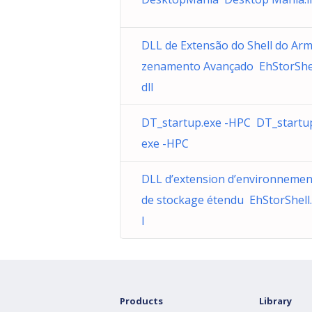
DLL de Extensão do Shell do Ar
zenamento Avançado EhStorShel
dll
DT_startup.exe -HPC DT_startu
exe -HPC
DLL d’extension d’environnemen
de stockage étendu EhStorShell.
l
Products
Library