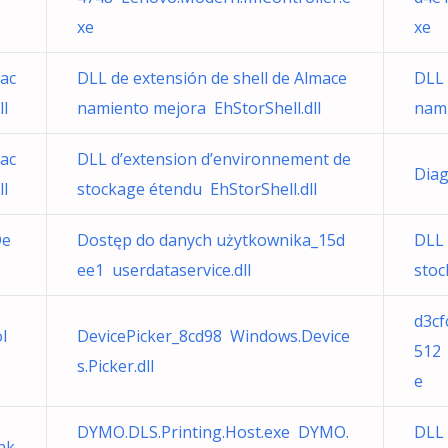
xe
xe
mac
DLL de extensión de shell de Almace
DLL 
ll
namiento mejora EhStorShell.dll
nami
mac
DLL d’extension d’environnement de
Diag
ll
stockage étendu EhStorShell.dll
De
Dostęp do danych użytkownika_15d
DLL 
ee1 userdataservice.dll
stoc
d3cf
l
DevicePicker_8cd98 Windows.Device
512 
s.Picker.dll
e
DYMO.DLS.Printing.Host.exe DYMO.
DLL 
nk