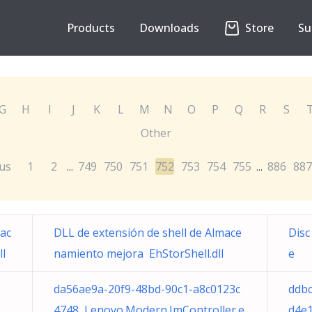
Products
Downloads
Store
Su
G
H
I
J
K
L
M
N
O
P
Q
R
S
Other
us
1
2
749
750
751
752
753
754
755
886
887
...
...
mac
DLL de extensión de shell de Almace
Disc
ll
namiento mejora EhStorShell.dll
e
da56ae9a-20f9-48bd-90c1-a8c0123c
ddbc
4748 Lenovo.Modern.ImController.e
d4e1