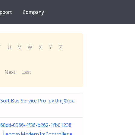
pport
Company
T
U
V
W
X
Y
Z
Next
Last
 Soft Bus Service Pro pVUmj©.ex
68dd-0966-4f36-b262-1fb01238
 Lenovo.Modern.ImController.e