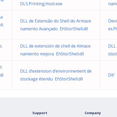
DLS.Printing.Host.exe
name
ma
DLL de Extensão do Shell do Armaze
Devi
l.
namento Avançado EhStorShell.dll
es.Pi
p.
DLL de extensión de shell de Almace
DLL 
namiento mejora EhStorShell.dll
stoc
t
DLL d’extension d’environnement de
dl
Dit'
stockage étendu EhStorShell.dll
Support
Company