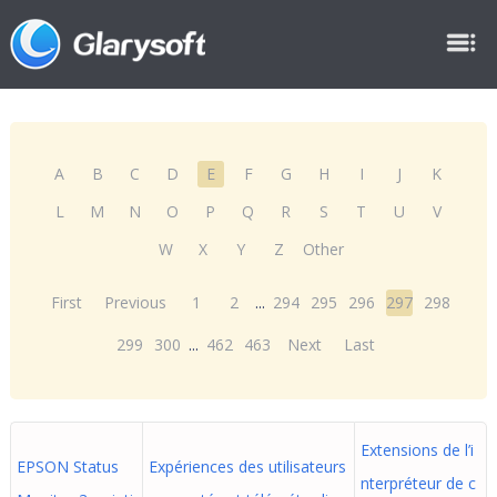
A
B
C
D
E
F
G
H
I
J
K
L
M
N
O
P
Q
R
S
T
U
V
W
X
Y
Z
Other
First
Previous
1
2
...
294
295
296
297
298
299
300
...
462
463
Next
Last
Extensions de l’i
EPSON Status
Expériences des utilisateurs
nterpréteur de c