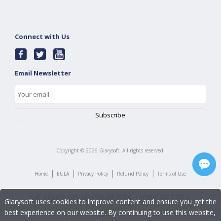
Connect with Us
Email Newsletter
Copyright ©
2026
Glarysoft. All rights reserved.
|
|
|
|
Home
EULA
Privacy Policy
Refund Policy
Terms of Use
Glarysoft uses cookies to improve content and ensure you get the
best experience on our website. By continuing to use this website,