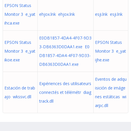
EPSON Status
Monitor 3 e_yat
ehjox.lnk ehjox.lnk
esji.lnk esji.lnk
ihca.exe
E0DB1857-4DA4-4F07-9D3
EPSON Status
EPSON Status
3-DB6363D0DAA1.exe E0
Monitor 3 e_yat
Monitor 3 e_yat
DB1857-4DA4-4F07-9D33-
ikoe.exe
ijhe.exe
DB6363D0DAA1.exe
Eventos de adqu
Expériences des utilisateurs
Estación de trab
isición de imáge
connectés et télémétr diag
ajo wkssvc.dll
nes estáticas wi
track.dll
arpc.dll