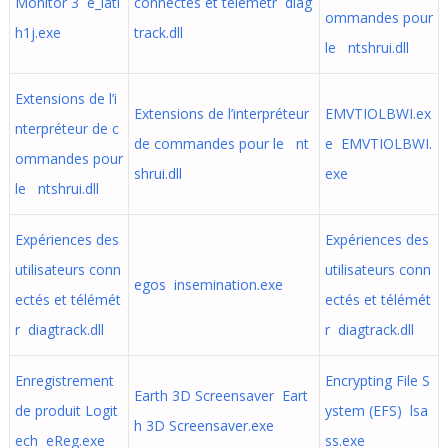
Monitor 3 e_iati
connectés et télémétr diag
ommandes pour
h1j.exe
track.dll
le ntshrui.dll
Extensions de l’i
Extensions de l’interpréteur
EMVTIOLBWI.ex
nterpréteur de c
de commandes pour le nt
e EMVTIOLBWI.
ommandes pour
shrui.dll
exe
le ntshrui.dll
Expériences des
Expériences des
utilisateurs conn
utilisateurs conn
egos insemination.exe
ectés et télémét
ectés et télémét
r diagtrack.dll
r diagtrack.dll
Enregistrement
Encrypting File S
Earth 3D Screensaver Eart
de produit Logit
ystem (EFS) lsa
h 3D Screensaver.exe
ech eReg.exe
ss.exe