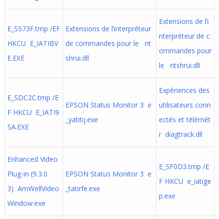
Extensions de l’i
E_S573F.tmp /EF
Extensions de l’interpréteur
nterpréteur de c
HKCU E_IATIBV
de commandes pour le nt
ommandes pour
E.EXE
shrui.dll
le ntshrui.dll
Expériences des
E_SDC2C.tmp /E
EPSON Status Monitor 3 e
utilisateurs conn
F HKCU E_IATI9
_yatitij.exe
ectés et télémét
SA.EXE
r diagtrack.dll
Enhanced Video
E_SF0D3.tmp /E
Plug-in (9.3.0.
EPSON Status Monitor 3 e
F HKCU e_iatige
3) AmWellVideo
_tatirfe.exe
p.exe
Window.exe