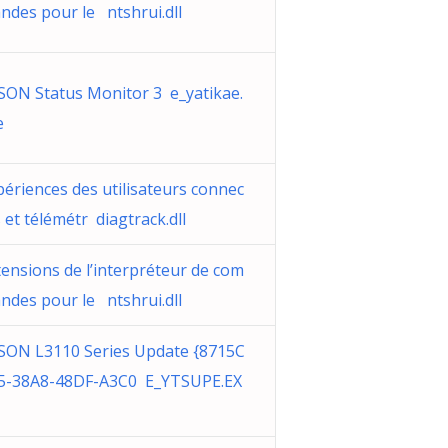
ndes pour le ntshrui.dll
SON Status Monitor 3 e_yatikae.
e
périences des utilisateurs connec
 et télémétr diagtrack.dll
tensions de l’interpréteur de com
ndes pour le ntshrui.dll
SON L3110 Series Update {8715C
5-38A8-48DF-A3C0 E_YTSUPE.EX