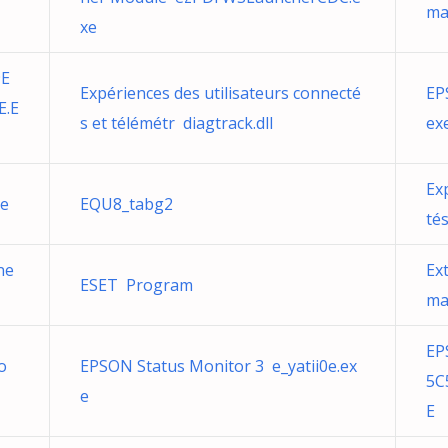
ma
xe
9E
Expériences des utilisateurs connecté
EP
E.E
s et télémétr diagtrack.dll
ex
Ex
xe
EQU8_tabg2
tés
ne
Ex
ESET Program
ma
EP
o
EPSON Status Monitor 3 e_yatii0e.ex
5C
e
E