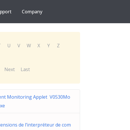
pport
Company
T
U
V
W
X
Y
Z
Next
Last
ent Monitoring Applet V0530Mo
exe
tensions de l’interpréteur de com