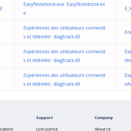
EasyNotebook.exe EasyNotebook.ex
E
E_
e
Expériences des utilisateurs connecté
En
s et télémétr diagtrack.dll
Expériences des utilisateurs connecté
Ex
s et télémétr diagtrack.dll
tés
Expériences des utilisateurs connecté
Ex
s et télémétr diagtrack.dll
sA
Support
Company
ications
Lost License
About Us