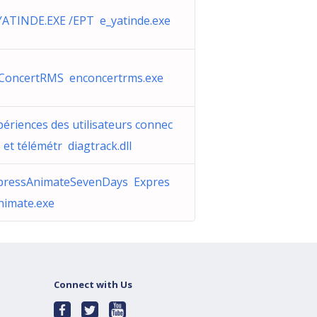
YATINDE.EXE /EPT e_yatinde.exe
ConcertRMS enconcertrms.exe
périences des utilisateurs connec
 et télémétr diagtrack.dll
pressAnimateSevenDays Expres
nimate.exe
Connect with Us