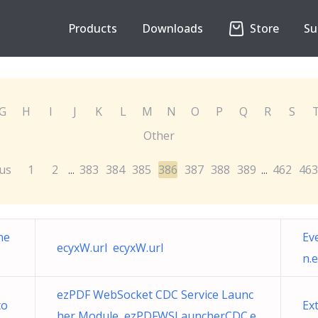
Products
Downloads
Store
Su
G
H
I
J
K
L
M
N
O
P
Q
R
S
Other
us
1
2
383
384
385
386
387
388
389
462
463
...
...
ne
Ev
ecyxW.url ecyxW.url
n.
ezPDF WebSocket CDC Service Launc
to
Ex
her Module ezPDFWSLauncherCDC.e