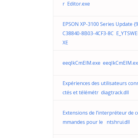
r Editor.exe
EPSON XP-3100 Series Update {
C38840-8B03-4CF3-8C E_YTSWE
XE
eeqIkCmEIM.exe eeqIkCmEIM.e
Expériences des utilisateurs con
ctés et télémétr diagtrack.dll
Extensions de l’interpréteur de c
mmandes pour le ntshrui.dll