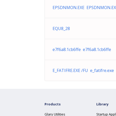
EPSDNMON.EXE EPSDNMON.EX
EQU8_28
e7f6a8.1cb6ffe e7f6a8.1cb6ffe
E_FATIFRE.EXE /FU e_fatifre.exe
Products
Library
Glary Utilities
Startup Appl