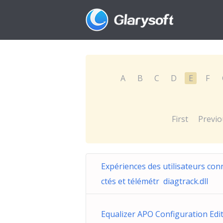
A
B
C
D
E
F
First
Previo
Expériences des utilisateurs con
ctés et télémétr diagtrack.dll
Equalizer APO Configuration Edi