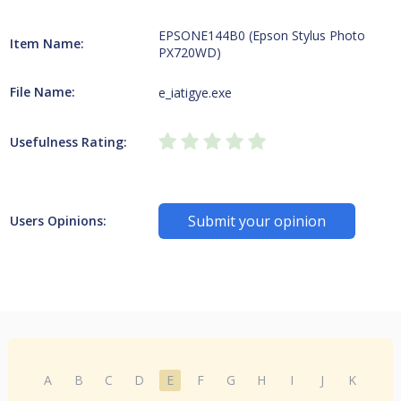
EPSONE144B0 (Epson Stylus Photo
Item Name:
PX720WD)
File Name:
e_iatigye.exe
Usefulness Rating:
Submit your opinion
Users Opinions:
A
B
C
D
E
F
G
H
I
J
K