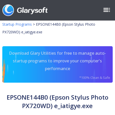
Startup Programs
>
EPSONE144B0 (Epson Stylus Photo
PX720WD) e_iatigye.exe
Download Glary Utilities for free to manage auto-
startup programs to improve your computer's
performance
*100% Clean & Safe
EPSONE144B0 (Epson Stylus Photo
PX720WD) e_iatigye.exe