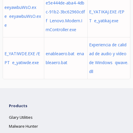
e5e444de-aba4-4db
eeyawbuWsO.ex
c-91b2-3bc62960cdf
E_YATIKAJ.EXE /EP
e eeyawbuWsO.ex
f Lenovo.Modern.I
T e_yatikaj.exe
e
mController.exe
Experiencia de calid
E_YATIWDE.EXE /E
enableaero.bat ena
ad de audio y vídeo
PT e_yatiwde.exe
bleaero.bat
de Windows qwave.
dll
Products
Glary Utilities
Malware Hunter