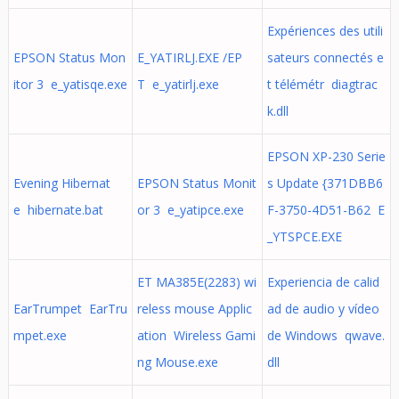
Expériences des utili
EPSON Status Mon
E_YATIRLJ.EXE /EP
sateurs connectés e
itor 3 e_yatisqe.exe
T e_yatirlj.exe
t télémétr diagtrac
k.dll
EPSON XP-230 Serie
Evening Hibernat
EPSON Status Monit
s Update {371DBB6
e hibernate.bat
or 3 e_yatipce.exe
F-3750-4D51-B62 E
_YTSPCE.EXE
ET MA385E(2283) wi
Experiencia de calid
EarTrumpet EarTru
reless mouse Applic
ad de audio y vídeo
mpet.exe
ation Wireless Gami
de Windows qwave.
ng Mouse.exe
dll