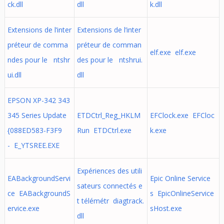
ck.dll
dll
k.dll
Extensions de l’inter
Extensions de l’inter
préteur de comma
préteur de comman
elf.exe elf.exe
ndes pour le ntshr
des pour le ntshrui.
ui.dll
dll
EPSON XP-342 343
345 Series Update
ETDCtrl_Reg_HKLM
EFClock.exe EFCloc
{088ED583-F3F9
Run ETDCtrl.exe
k.exe
- E_YTSREE.EXE
Expériences des utili
EABackgroundServi
Epic Online Service
sateurs connectés e
ce EABackgroundS
s EpicOnlineService
t télémétr diagtrack.
ervice.exe
sHost.exe
dll