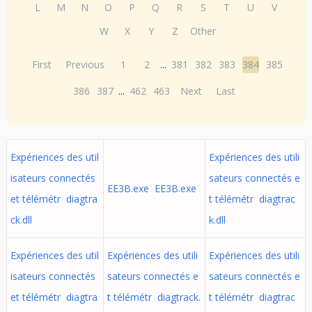
L
M
N
O
P
Q
R
S
T
U
V
W
X
Y
Z
Other
First
Previous
1
2
...
381
382
383
384
385
386
387
...
462
463
Next
Last
Expériences des util
Expériences des utili
isateurs connectés
sateurs connectés e
EE3B.exe EE3B.exe
et télémétr diagtra
t télémétr diagtrac
ck.dll
k.dll
Expériences des util
Expériences des utili
Expériences des utili
isateurs connectés
sateurs connectés e
sateurs connectés e
et télémétr diagtra
t télémétr diagtrack.
t télémétr diagtrac