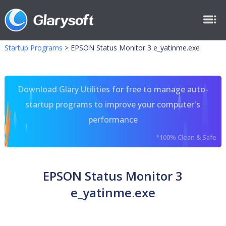
Startup Programs
>
EPSON Status Monitor 3 e_yatinme.exe
Download Glary Utilities for free to manage auto-
startup programs to improve your computer's
performance
*100% Clean & Safe
EPSON Status Monitor 3
e_yatinme.exe