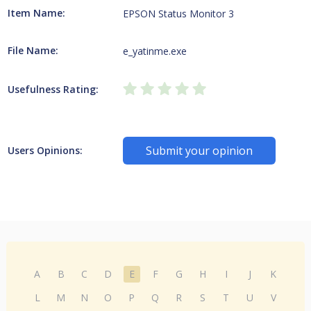
Item Name:
EPSON Status Monitor 3
File Name:
e_yatinme.exe
Usefulness Rating:
Submit your opinion
Users Opinions:
A
B
C
D
E
F
G
H
I
J
K
L
M
N
O
P
Q
R
S
T
U
V