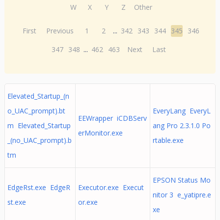
W
X
Y
Z
Other
First
Previous
1
2
...
342
343
344
345
346
347
348
...
462
463
Next
Last
Elevated_Startup_(n
o_UAC_prompt).bt
EveryLang EveryL
EEWrapper iCDBServ
m Elevated_Startup
ang Pro 2.3.1.0 Po
erMonitor.exe
_(no_UAC_prompt).b
rtable.exe
tm
EPSON Status Mo
EdgeRst.exe EdgeR
Executor.exe Execut
nitor 3 e_yatipre.e
st.exe
or.exe
xe