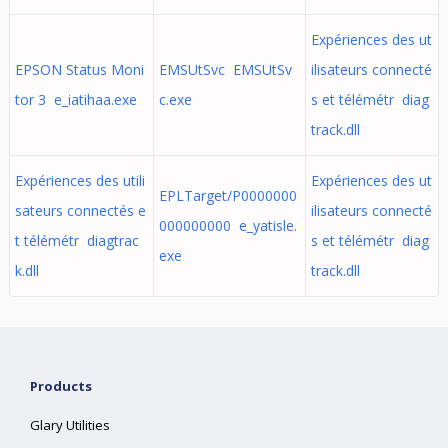
Expériences des ut
EPSON Status Moni
EMSUtSvc EMSUtSv
ilisateurs connecté
tor 3 e_iatihaa.exe
c.exe
s et télémétr diag
track.dll
Expériences des utili
Expériences des ut
EPLTarget/P0000000
sateurs connectés e
ilisateurs connecté
000000000 e_yatisle.
t télémétr diagtrac
s et télémétr diag
exe
k.dll
track.dll
Products
Glary Utilities