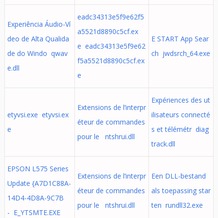
eadc34313e5f9e62f5
Experiência Áudio-Ví
a5521d8890c5cf.ex
deo de Alta Qualida
E START App Sear
e eadc34313e5f9e62
de do Windo qwav
ch jwdsrch_64.exe
f5a5521d8890c5cf.ex
e.dll
e
Expériences des ut
Extensions de l’interpr
etyvsi.exe etyvsi.ex
ilisateurs connecté
éteur de commandes
e
s et télémétr diag
pour le ntshrui.dll
track.dll
EPSON L575 Series
Extensions de l’interpr
Een DLL-bestand
Update {A7D1C88A-
éteur de commandes
als toepassing star
14D4-4D8A-9C7B
pour le ntshrui.dll
ten rundll32.exe
- E_YTSMTE.EXE