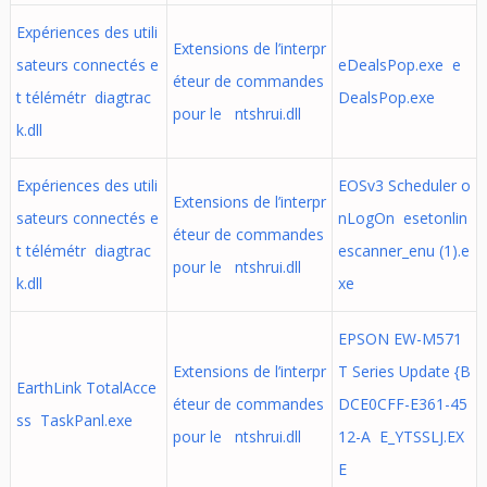
Expériences des utili
Extensions de l’interpr
sateurs connectés e
eDealsPop.exe e
éteur de commandes
t télémétr diagtrac
DealsPop.exe
pour le ntshrui.dll
k.dll
Expériences des utili
EOSv3 Scheduler o
Extensions de l’interpr
sateurs connectés e
nLogOn esetonlin
éteur de commandes
t télémétr diagtrac
escanner_enu (1).e
pour le ntshrui.dll
k.dll
xe
EPSON EW-M571
Extensions de l’interpr
T Series Update {B
EarthLink TotalAcce
éteur de commandes
DCE0CFF-E361-45
ss TaskPanl.exe
pour le ntshrui.dll
12-A E_YTSSLJ.EX
E