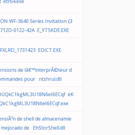
 etr64.exe
ON WF-3640 Series Invitation {3
712D-0122-42A E_YTSKDE.EXE
FXLRD_1731423 EDICT.EXE
ensions de lâ€™interprÃ©teur d
ommandes pour ntshrui.dll
DUQkC1kgML3U18N6eI6ECqf eK
QkC1kgML3U18N6eI6ECqf.exe
ensiÃ³n de shell de almacenamie
 mejorado de EhStorShell.dll