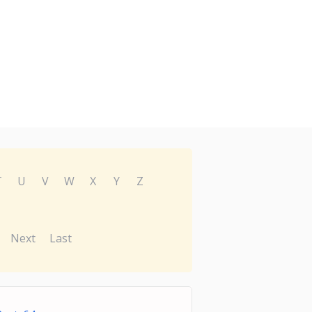
T
U
V
W
X
Y
Z
Next
Last