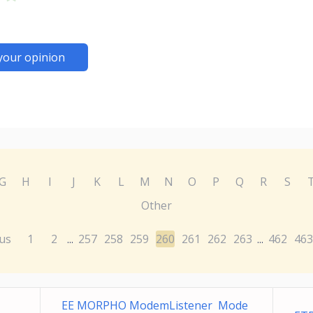
your opinion
G
H
I
J
K
L
M
N
O
P
Q
R
S
Other
us
1
2
257
258
259
260
261
262
263
462
463
...
...
EE MORPHO ModemListener Mode