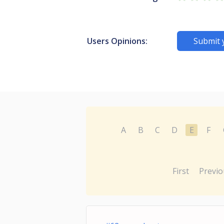
Users Opinions:
Submit 
A
B
C
D
E
F
First
Previo