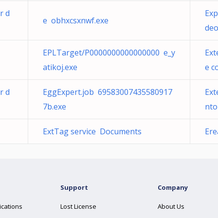
r d
Exp
e obhxcsxnwf.exe
deo
EPLTarget/P0000000000000000 e_y
Ext
atikoj.exe
e c
r d
EggExpert.job 69583007435580917
Ext
7b.exe
nto
ExtTag service Documents
Ere
Support
Company
ications
Lost License
About Us