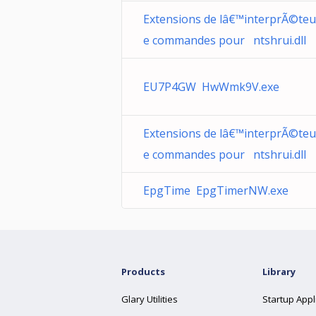
Extensions de lâ€™interprÃ©teu
e commandes pour ntshrui.dll
EU7P4GW HwWmk9V.exe
Extensions de lâ€™interprÃ©teu
e commandes pour ntshrui.dll
EpgTime EpgTimerNW.exe
Products
Library
Glary Utilities
Startup Appl