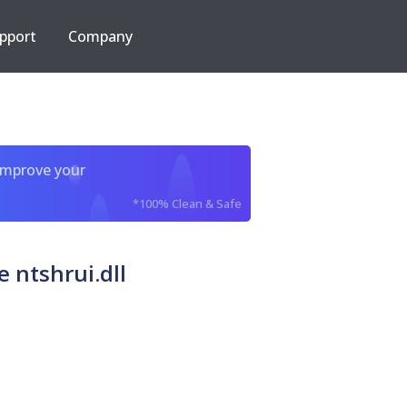
pport
Company
improve your
*100% Clean & Safe
 ntshrui.dll