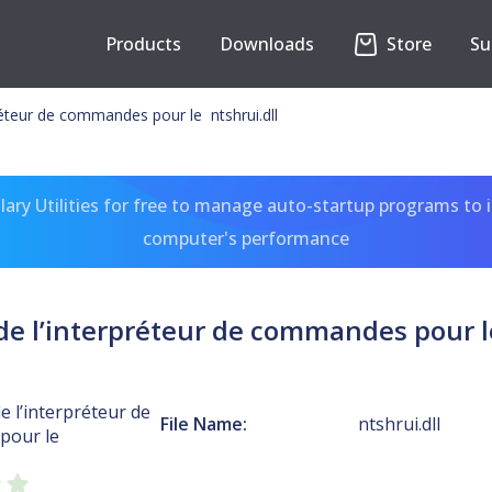
Products
Downloads
Store
Su
réteur de commandes pour le ntshrui.dll
ary Utilities for free to manage auto-startup programs to 
computer's performance
de l’interpréteur de commandes pour le
e l’interpréteur de
File Name:
ntshrui.dll
pour le