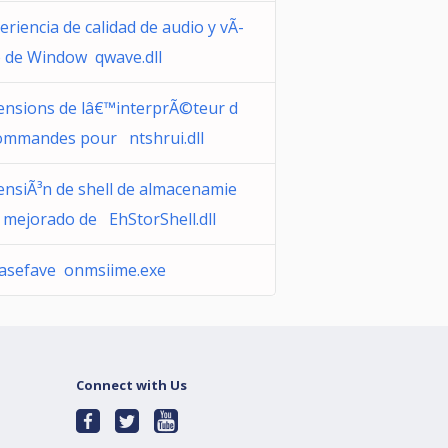
eriencia de calidad de audio y vÃ­
 de Window qwave.dll
ensions de lâ€™interprÃ©teur d
ommandes pour ntshrui.dll
ensiÃ³n de shell de almacenamie
 mejorado de EhStorShell.dll
asefave onmsiime.exe
Connect with Us