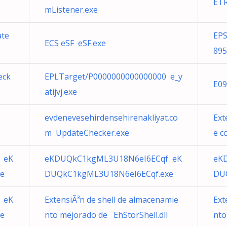
ETR
mListener.exe
ate
EPS
ECS eSF eSF.exe
895
eck
EPLTarget/P0000000000000000 e_y
E09
atijvj.exe
evdenevesehirdensehirenakliyat.co
Ext
m UpdateChecker.exe
e c
 eK
eKDUQkC1kgML3U18N6eI6ECqf eK
eK
e
DUQkC1kgML3U18N6eI6ECqf.exe
DU
 eK
ExtensiÃ³n de shell de almacenamie
Ext
e
nto mejorado de EhStorShell.dll
nto