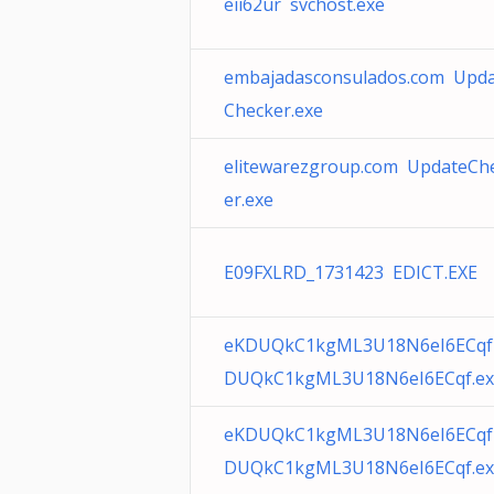
eii62ur svchost.exe
embajadasconsulados.com Upd
Checker.exe
elitewarezgroup.com UpdateCh
er.exe
E09FXLRD_1731423 EDICT.EXE
eKDUQkC1kgML3U18N6eI6ECqf
DUQkC1kgML3U18N6eI6ECqf.ex
eKDUQkC1kgML3U18N6eI6ECqf
DUQkC1kgML3U18N6eI6ECqf.ex