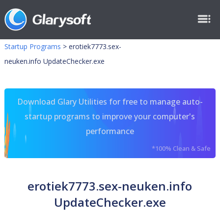
Startup Programs
>
erotiek7773.sex-
neuken.info UpdateChecker.exe
Download Glary Utilities for free to manage auto-
startup programs to improve your computer's
performance
*100% Clean & Safe
erotiek7773.sex-neuken.info
UpdateChecker.exe