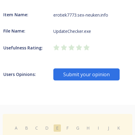
Item Name:
erotiek7773.sex-neuken.info
File Name:
UpdateChecker.exe
Usefulness Rating:
Submit your opinion
Users Opinions:
A
B
C
D
E
F
G
H
I
J
K