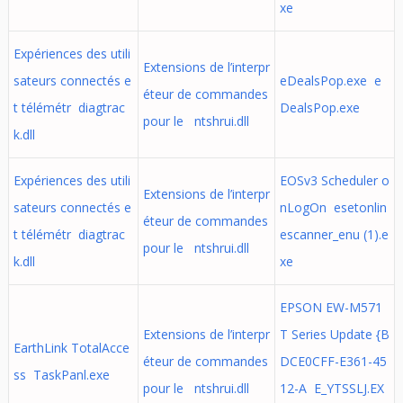
xe
Expériences des utili
Extensions de l’interpr
sateurs connectés e
eDealsPop.exe e
éteur de commandes
t télémétr diagtrac
DealsPop.exe
pour le ntshrui.dll
k.dll
Expériences des utili
EOSv3 Scheduler o
Extensions de l’interpr
sateurs connectés e
nLogOn esetonlin
éteur de commandes
t télémétr diagtrac
escanner_enu (1).e
pour le ntshrui.dll
k.dll
xe
EPSON EW-M571
Extensions de l’interpr
T Series Update {B
EarthLink TotalAcce
éteur de commandes
DCE0CFF-E361-45
ss TaskPanl.exe
pour le ntshrui.dll
12-A E_YTSSLJ.EX