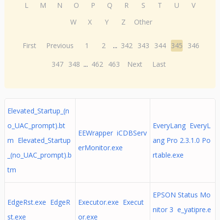
L
M
N
O
P
Q
R
S
T
U
V
W
X
Y
Z
Other
First
Previous
1
2
...
342
343
344
345
346
347
348
...
462
463
Next
Last
Elevated_Startup_(n
o_UAC_prompt).bt
EveryLang EveryL
EEWrapper iCDBServ
m Elevated_Startup
ang Pro 2.3.1.0 Po
erMonitor.exe
_(no_UAC_prompt).b
rtable.exe
tm
EPSON Status Mo
EdgeRst.exe EdgeR
Executor.exe Execut
nitor 3 e_yatipre.e
st.exe
or.exe