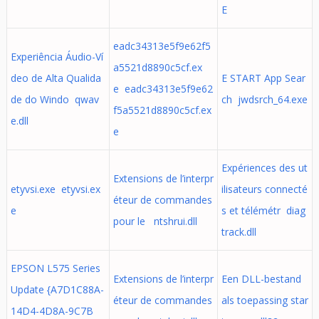
E
eadc34313e5f9e62f5
Experiência Áudio-Ví
a5521d8890c5cf.ex
deo de Alta Qualida
E START App Sear
e eadc34313e5f9e62
de do Windo qwav
ch jwdsrch_64.exe
f5a5521d8890c5cf.ex
e.dll
e
Expériences des ut
Extensions de l’interpr
etyvsi.exe etyvsi.ex
ilisateurs connecté
éteur de commandes
e
s et télémétr diag
pour le ntshrui.dll
track.dll
EPSON L575 Series
Extensions de l’interpr
Een DLL-bestand
Update {A7D1C88A-
éteur de commandes
als toepassing star
14D4-4D8A-9C7B