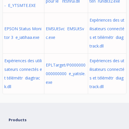
pour le ntshrui.dll
ten rundll32.exe
- E_YTSMTE.EXE
Expériences des ut
EPSON Status Moni
EMSUtSvc EMSUtSv
ilisateurs connecté
tor 3 e_iatihaa.exe
c.exe
s et télémétr diag
track.dll
Expériences des utili
Expériences des ut
EPLTarget/P0000000
sateurs connectés e
ilisateurs connecté
000000000 e_yatisle.
t télémétr diagtrac
s et télémétr diag
exe
k.dll
track.dll
Products