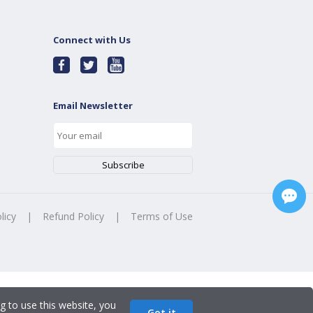
Connect with Us
Email Newsletter
licy
|
Refund Policy
|
Terms of Use
g to use this website, you
Got it