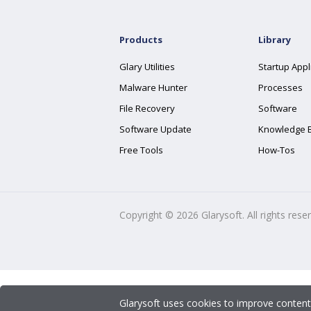
Products
Library
Glary Utilities
Startup Appl
Malware Hunter
Processes
File Recovery
Software
Software Update
Knowledge 
Free Tools
How-Tos
Copyright ©
2026
Glarysoft. All rights rese
Glarysoft uses cookies to improve content