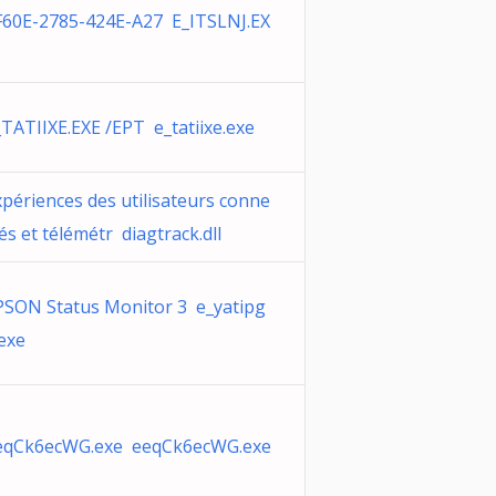
F60E-2785-424E-A27 E_ITSLNJ.EX
_TATIIXE.EXE /EPT e_tatiixe.exe
xpériences des utilisateurs conne
és et télémétr diagtrack.dll
PSON Status Monitor 3 e_yatipg
.exe
eqCk6ecWG.exe eeqCk6ecWG.exe