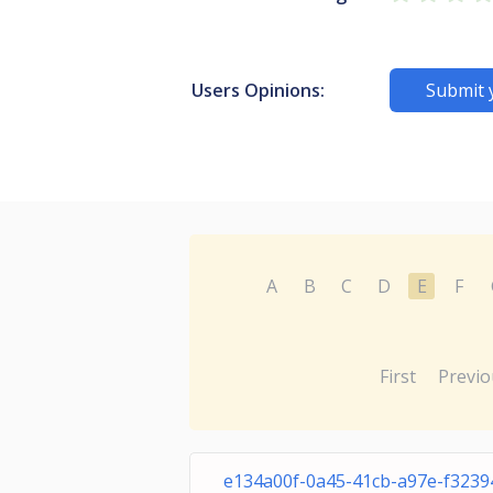
Users Opinions:
Submit 
A
B
C
D
E
F
First
Previo
e134a00f-0a45-41cb-a97e-f323