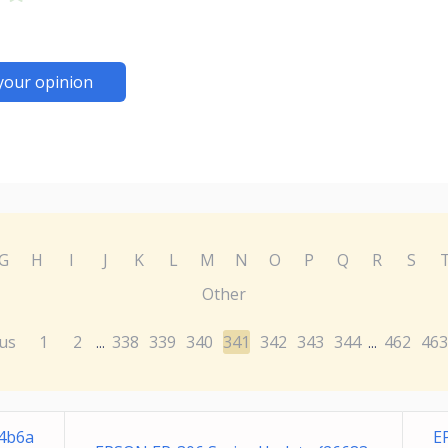
your opinion
G
H
I
J
K
L
M
N
O
P
Q
R
S
Other
us
1
2
338
339
340
341
342
343
344
462
463
...
...
94b6a
E