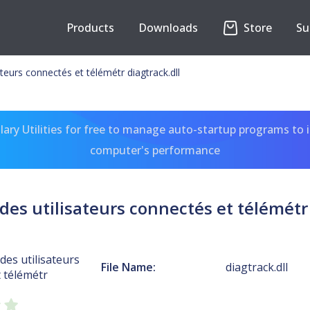
Products
Downloads
Store
Su
ateurs connectés et télémétr diagtrack.dll
ary Utilities for free to manage auto-startup programs to 
computer's performance
des utilisateurs connectés et télémétr 
des utilisateurs
File Name:
diagtrack.dll
 télémétr