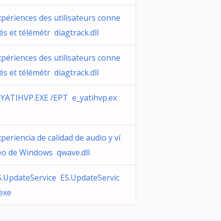
xpériences des utilisateurs conne
és et télémétr diagtrack.dll
xpériences des utilisateurs conne
és et télémétr diagtrack.dll
_YATIHVP.EXE /EPT e_yatihvp.ex
periencia de calidad de audio y ví
eo de Windows qwave.dll
S.UpdateService ES.UpdateServic
.exe