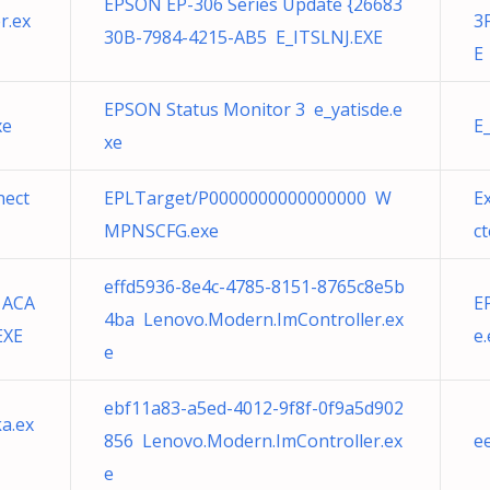
EPSON EP-306 Series Update {26683
r.ex
3
30B-7984-4215-AB5 E_ITSLNJ.EXE
E
EPSON Status Monitor 3 e_yatisde.e
xe
E
xe
nect
EPLTarget/P0000000000000000 W
E
MPNSCFG.exe
ct
effd5936-8e4c-4785-8151-8765c8e5b
1ACA
E
4ba Lenovo.Modern.ImController.ex
EXE
e
e
ebf11a83-a5ed-4012-9f8f-0f9a5d902
a.ex
856 Lenovo.Modern.ImController.ex
e
e