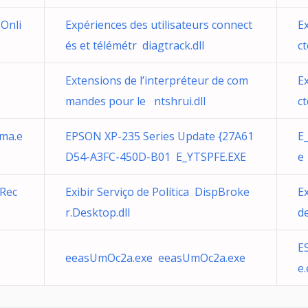
Onli
Expériences des utilisateurs connect
E
és et télémétr diagtrack.dll
ct
Extensions de l’interpréteur de com
E
mandes pour le ntshrui.dll
ct
hma.e
EPSON XP-235 Series Update {27A61
E
D54-A3FC-450D-B01 E_YTSPFE.EXE
e
 Rec
Exibir Serviço de Política DispBroke
Ex
r.Desktop.dll
d
E
eeasUmOc2a.exe eeasUmOc2a.exe
e