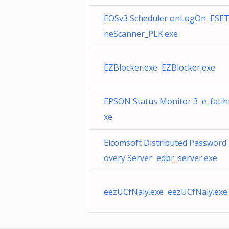
EOSv3 Scheduler onLogOn ESET
neScanner_PLK.exe
EZBlocker.exe EZBlocker.exe
EPSON Status Monitor 3 e_fati
xe
Elcomsoft Distributed Password
overy Server edpr_server.exe
eezUCfNaly.exe eezUCfNaly.exe