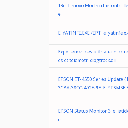
19e Lenovo.Modern.ImControlle
e
E_YATINFE.EXE /EPT e_yatinfe.e
Expériences des utilisateurs con
és et télémétr diagtrack.dll
EPSON ET-4550 Series Update {
3CBA-38CC-492E-9E E_YTSMSE.
EPSON Status Monitor 3 e_iatick
e