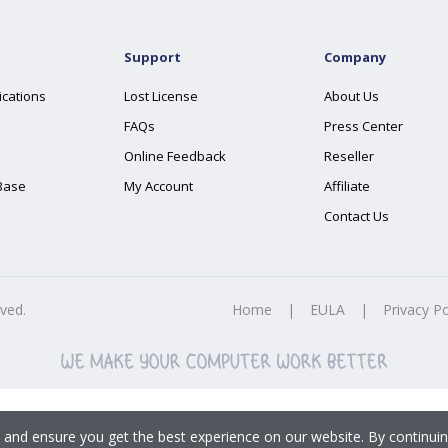
Support
Company
ications
Lost License
About Us
FAQs
Press Center
Online Feedback
Reseller
Base
My Account
Affiliate
Contact Us
rved.
Home
|
EULA
|
Privacy Po
 and ensure you get the best experience on our website. By continuin