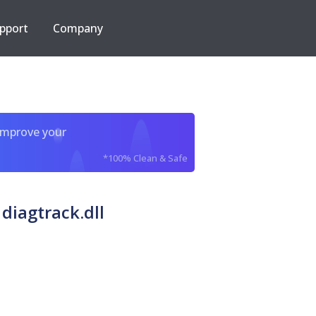
pport
Company
improve your
*100% Clean & Safe
diagtrack.dll