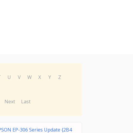
T
U
V
W
X
Y
Z
Next
Last
PSON EP-306 Series Update {2B4