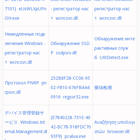
7101} eUsWLXpUFn
- регистратор нас
регистратор нас
OH.exe
т wcncsvc.dll
т wcncsvc.dll
Немедленные подк
Обнаружение инте
лючения Windows -
Обнаружение SSD
рактивных служ
регистратор нас
P ssdpsrv.dll
б UI0Detect.exe
т wcncsvc.dll
252B8F28-CC06-95
Протокол PNRP pn
02-F810-676FBAA6
驱动检测
rpsvc.dll
0916 regsvr32.exe
デバイス管理登録サ
{E7840228-731E-40
ービス Windows.Int
Αναζήτηση υπολογι
42-BC78-918FDC70
ernal.Management.dl
στών browser.dll
93F9} pcalua.exe