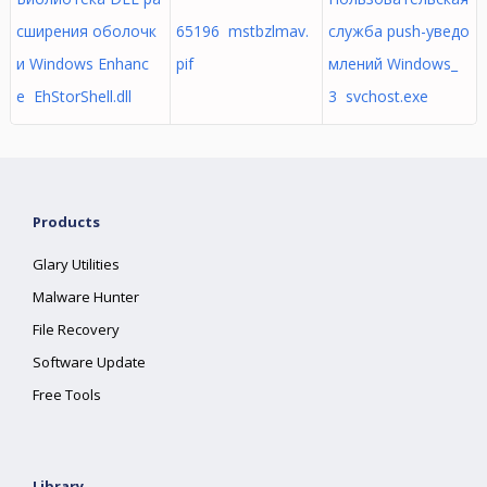
сширения оболочк
65196 mstbzlmav.
служба push-уведо
и Windows Enhanc
pif
млений Windows_
e EhStorShell.dll
3 svchost.exe
Products
Glary Utilities
Malware Hunter
File Recovery
Software Update
Free Tools
Library