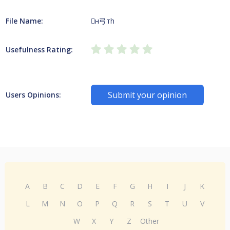
File Name:
н⼸тh
Usefulness Rating:
Submit your opinion
Users Opinions:
A
B
C
D
E
F
G
H
I
J
K
L
M
N
O
P
Q
R
S
T
U
V
W
X
Y
Z
Other