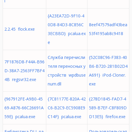
l
{A23EA72D-9F10-4
0D8-84D3-8C856C
8eef47579adf43bea
2.2.45 flock.exe
3ECBBD} pcalua.ex
53f4195ab8c9418
e
Служба перечисли
{52C08C96-F383-40
7F1876D8-F44A-B96
теля переносных у
B6-B720-281B02D4
D-38A7-2563FF7BF4
стройств wpdbuse
A691} iPod-Cloner.
4B regsvr32.exe
num.dll
exe
{967912FE-A9B0-45
{7C81177E-820A-42
{278D1845-FAD7-4
69-A876-66C26691A
C6-B2C9-EC5908E9
589-B7EF-C8F809D
59E} pcalua.exe
C14F} pcalua.exe
D13E5} firefox.exe
Библиотека DLL ра
Пользовательская