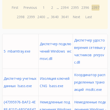
First
Previous
1
2
...
2394
2395
2396
2397
2398
2399
2400
...
3640
3641
Next
Last
Диспетчер удосто
Диспетчер подклю
верения сетевых у
5 mbamtray.exe
чений Windows wc
частников pnrpsv
msvc.dll
c.dll
Координатор расп
Диспетчер учетных
Изоляция ключей
ределенных транз
данных lsass.exe
CNG lsass.exe
акций msdtc.exe
{47395976-BAF2-4E
Немедленные под
Немедленные подк
8F-821D-6B5D6E47
ключения Windows
лючения Windows -