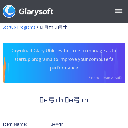
Startup Programs
>
н⼸тh н⼸тh
Download Glary Utilities for free to manage auto-
startup programs to improve your computer's
performance
*100% Clean & Safe
н⼸тh н⼸тh
Item Name:
н⼸тh