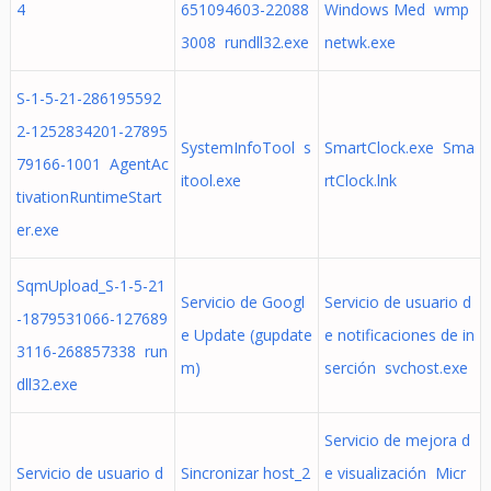
4
651094603-22088
Windows Med wmp
3008 rundll32.exe
netwk.exe
S-1-5-21-286195592
2-1252834201-27895
SystemInfoTool s
SmartClock.exe Sma
79166-1001 AgentAc
itool.exe
rtClock.lnk
tivationRuntimeStart
er.exe
SqmUpload_S-1-5-21
Servicio de Googl
Servicio de usuario d
-1879531066-127689
e Update (gupdate
e notificaciones de in
3116-268857338 run
m)
serción svchost.exe
dll32.exe
Servicio de mejora d
Servicio de usuario d
Sincronizar host_2
e visualización Micr