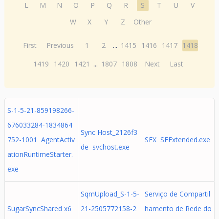
L
M
N
O
P
Q
R
S
T
U
V
W
X
Y
Z
Other
First
Previous
1
2
...
1415
1416
1417
1418
1419
1420
1421
...
1807
1808
Next
Last
S-1-5-21-859198266-
676033284-1834864
Sync Host_2126f3
752-1001 AgentActiv
SFX SFExtended.exe
de svchost.exe
ationRuntimeStarter.
exe
SqmUpload_S-1-5-
Serviço de Compartil
SugarSyncShared x6
21-2505772158-2
hamento de Rede do