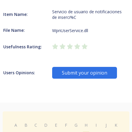
Servicio de usuario de notificaciones
Item Name:
de inserci%C
File Name:
WpnUserService.dll
Usefulness Rating:
Submit your opinion
Users Opinions:
A
B
C
D
E
F
G
H
I
J
K