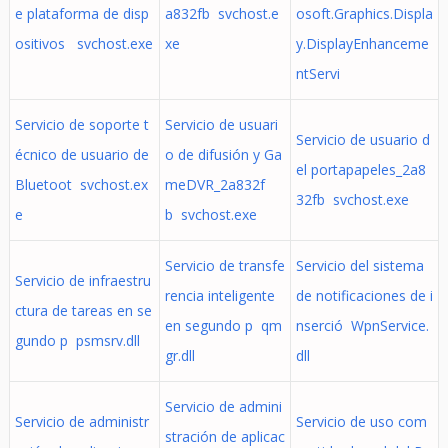
e plataforma de disp
a832fb svchost.e
osoft.Graphics.Displa
ositivos svchost.exe
xe
y.DisplayEnhanceme
ntServi
Servicio de soporte t
Servicio de usuari
Servicio de usuario d
écnico de usuario de
o de difusión y Ga
el portapapeles_2a8
Bluetoot svchost.ex
meDVR_2a832f
32fb svchost.exe
e
b svchost.exe
Servicio de transfe
Servicio del sistema
Servicio de infraestru
rencia inteligente
de notificaciones de i
ctura de tareas en se
en segundo p qm
nserció WpnService.
gundo p psmsrv.dll
gr.dll
dll
Servicio de admini
Servicio de administr
Servicio de uso com
stración de aplicac