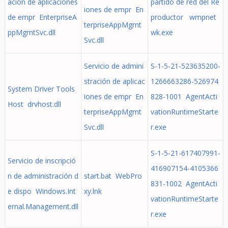
ación de aplicaciones
partido de red del Re
iones de empr En
de empr EnterpriseA
productor wmpnet
terpriseAppMgmt
ppMgmtSvc.dll
wk.exe
Svc.dll
Servicio de admini
S-1-5-21-523635200-
stración de aplicac
1266663286-526974
System Driver Tools
iones de empr En
828-1001 AgentActi
Host drvhost.dll
terpriseAppMgmt
vationRuntimeStarte
Svc.dll
r.exe
S-1-5-21-617407991-
Servicio de inscripció
416907154-4105366
n de administración d
start.bat WebPro
831-1002 AgentActi
e dispo Windows.Int
xy.lnk
vationRuntimeStarte
ernal.Management.dll
r.exe