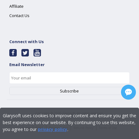
Affiliate
Contact Us
Connect with Us
Email Newsletter
Copyright ©
2026
Glarysoft. All rights reserved.
Glarysoft uses cookies to improve content and ensure you get the
best experience on our website. By continuing to use this website,
|
|
|
|
Home
EULA
Privacy Policy
Refund Policy
Terms of Use
you agree to our
privacy policy
.