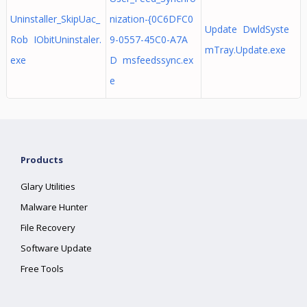
Uninstaller_SkipUac_
nization-{0C6DFC0
Update DwldSyste
Rob IObitUninstaler.
9-0557-45C0-A7A
mTray.Update.exe
exe
D msfeedssync.ex
e
Products
Glary Utilities
Malware Hunter
File Recovery
Software Update
Free Tools