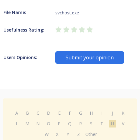
File Name:
svchost.exe
Usefulness Rating:
Submit your opinion
Users Opinions:
A
B
C
D
E
F
G
H
I
J
K
L
M
N
O
P
Q
R
S
T
U
V
W
X
Y
Z
Other