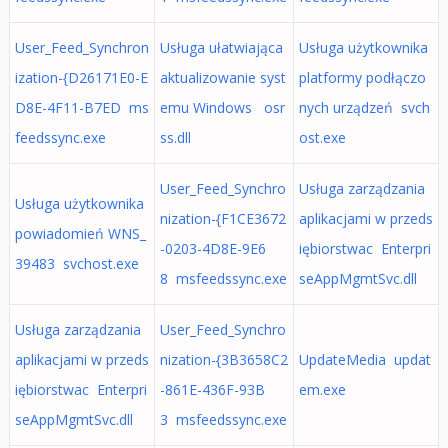
User_Feed_Synchron
Usługa ułatwiająca
Usługa użytkownika
ization-{D26171E0-E
aktualizowanie syst
platformy podłączo
D8E-4F11-B7ED ms
emu Windows osr
nych urządzeń svch
feedssync.exe
ss.dll
ost.exe
User_Feed_Synchro
Usługa zarządzania
Usługa użytkownika
nization-{F1CE3672
aplikacjami w przeds
powiadomień WNS_
-0203-4D8E-9E6
iębiorstwac Enterpri
39483 svchost.exe
8 msfeedssync.exe
seAppMgmtSvc.dll
Usługa zarządzania
User_Feed_Synchro
aplikacjami w przeds
nization-{3B3658C2
UpdateMedia updat
iębiorstwac Enterpri
-861E-436F-93B
em.exe
seAppMgmtSvc.dll
3 msfeedssync.exe