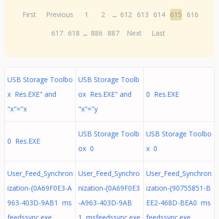
First
Previous
1
2
...
612
613
614
615
616
617
618
...
886
887
Next
Last
USB Storage Toolbo
USB Storage Toolb
x Res.EXE" and
ox Res.EXE" and
0 Res.EXE
"x"="x
"x"="y
USB Storage Toolb
USB Storage Toolbo
0 Res.EXE
ox 0
x 0
User_Feed_Synchron
User_Feed_Synchro
User_Feed_Synchron
ization-{0A69F0E3-A
nization-{0A69F0E3
ization-{90755851-B
963-403D-9AB1 ms
-A963-403D-9AB
EE2-468D-BEA0 ms
feedssync.exe
1 msfeedssync.exe
feedssync.exe