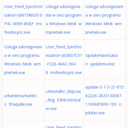
User_Feed_Synchron
Usługa udostępnia
Usługa udostępniani
ization-{661586DE-0
nia w sieci program
a w sieci programu
F4C-4EB9-86BF ms
u Windows Medi w
Windows Medi wm
feedssync.exe
mpnetwk.exe
pnetwk.exe
Usługa udostępniani
User_Feed_Synchro
a w sieci programu
nization-{63B07C51
UpdateNaviStatio
Windows Medi wm
-F226-40AC-964
n updatenv.exe
pnetwk.exe
8 msfeedssync.exe
update-S-1-5-21-815
Uninstaller_SkipUac
urbanitesurbanite
62226-2825130087-
_Reg IObitUninstal
s Shaquille.exe
1169685899-100 U
er.exe
pdater.exe
User_Feed_Synchro