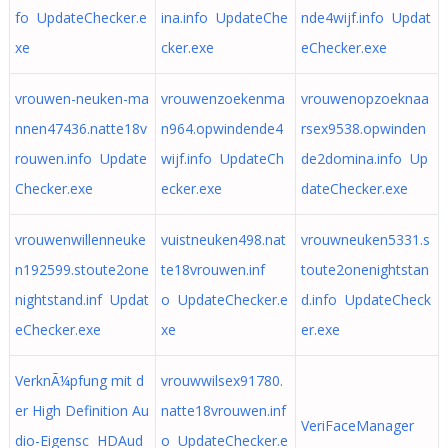
fo UpdateChecker.e
ina.info UpdateChe
nde4wijf.info Updat
xe
cker.exe
eChecker.exe
vrouwen-neuken-ma
vrouwenzoekenma
vrouwenopzoeknaa
nnen47436.natte18v
n964.opwindende4
rsex9538.opwinden
rouwen.info Update
wijf.info UpdateCh
de2domina.info Up
Checker.exe
ecker.exe
dateChecker.exe
vrouwenwillenneuke
vuistneuken498.nat
vrouwneuken5331.s
n192599.stoute2one
te18vrouwen.inf
toute2onenightstan
nightstand.inf Updat
o UpdateChecker.e
d.info UpdateCheck
eChecker.exe
xe
er.exe
VerknÃ¼pfung mit d
vrouwwilsex91780.
er High Definition Au
natte18vrouwen.inf
VeriFaceManager
dio-Eigensc HDAud
o UpdateChecker.e