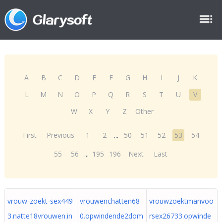
A
B
C
D
E
F
G
H
I
J
K
L
M
N
O
P
Q
R
S
T
U
V
W
X
Y
Z
Other
First
Previous
1
2
...
50
51
52
53
54
55
56
...
195
196
Next
Last
vrouw-zoekt-sex449
vrouwenchatten68
vrouwzoektmanvoo
3.natte18vrouwen.in
0.opwindende2dom
rsex26733.opwinde