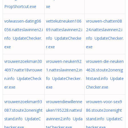
PropShortcut.exe
xe
volwassen-dating06
vettekutneuken106
vrouwen-chatten08
056.natteslavinnen2.i
69.natteslavinnen2.i
24.natteslavinnen2.i
nfo UpdateChecker.
nfo UpdateChecke
nfo UpdateChecker.
exe
r.exe
exe
vrouwenzoekman30
vrouwen-neuken92
vrouwen-die-neuken
4097.natte18vrouwe
1.natteslavinnen2.in
4626.stoute2onenig
n.info UpdateCheck
fo UpdateChecker.
htstand.info Update
er.exe
exe
Checker.exe
vrouwenzoekman93
vrouwendiewillenne
vrouwen-voor-sex9
087.stoute2onenight
uken195228.nattesl
86.stoute2onenight
stand.info UpdateC
avinnen2.info Upda
stand.info UpdateC
hecker.exe
teChecker.exe
hecker.exe