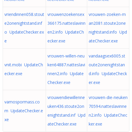
vriendinnen058.stout
vrouwenzoekensex
vrouwen-zoeken-m
e2onenightstand.inf
366175.natteslavinn
an2081.stoute2one
o UpdateChecker.ex
en2.info UpdateCh
nightstand.info Upd
e
ecker.exe
ateChecker.exe
vrouwen-willen-neu
vandaagsex6005.st
vnit.mobi UpdateCh
ken64887.natteslavi
oute2onenightstan
ecker.exe
nnen2.info Update
d.info UpdateCheck
Checker.exe
er.exe
vrouwendiewillenne
vrouwen-die-neuken
vamospormass.co
uken436.stoute2on
70594.natteslavinne
m UpdateChecker.e
enightstand.inf Upd
n2.info UpdateChec
xe
ateChecker.exe
ker.exe