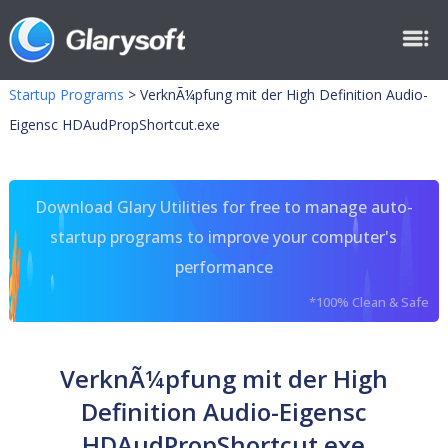
Startup Programs
>
VerknÃ¼pfung mit der High Definition Audio-
Eigensc HDAudPropShortcut.exe
Download Glary Utilities for free to manage auto-
startup programs to improve your computer's
performance
*100% Clean & Safe
VerknÃ¼pfung mit der High
Definition Audio-Eigensc
HDAudPropShortcut.exe