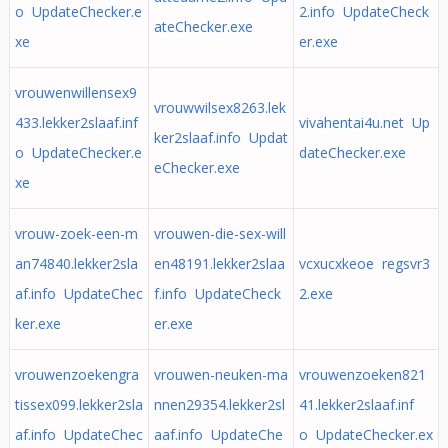
o UpdateChecker.e
2.info UpdateCheck
ateChecker.exe
xe
er.exe
vrouwenwillensex9
vrouwwilsex8263.lek
433.lekker2slaaf.inf
vivahentai4u.net Up
ker2slaaf.info Updat
o UpdateChecker.e
dateChecker.exe
eChecker.exe
xe
vrouw-zoek-een-m
vrouwen-die-sex-will
an74840.lekker2sla
en48191.lekker2slaa
vcxucxkeoe regsvr3
af.info UpdateChec
f.info UpdateCheck
2.exe
ker.exe
er.exe
vrouwenzoekengra
vrouwen-neuken-ma
vrouwenzoeken821
tissex099.lekker2sla
nnen29354.lekker2sl
41.lekker2slaaf.inf
af.info UpdateChec
aaf.info UpdateChe
o UpdateChecker.ex