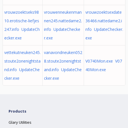
vrouwzoektseks98
vrouwenneukenman
vrouwzoektsexdate
10.erotische-liefjes
nen245.nattedame2.
36466.nattedame2.i
247.info UpdateCh
info UpdateChecke
nfo UpdateChecker.
ecker.exe
r.exe
exe
vettekutneuken245.
vanavondneuken052
stoute2onenightsta
8.stoute2onenightst
V0740Mon.exe V07
nd.info UpdateChe
and.info UpdateChe
40Mon.exe
cker.exe
cker.exe
Products
Glary Utilities