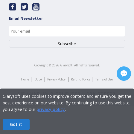
Email Newsletter
Copyright ©
2026
Glarysoft. All rights reserved.
|
|
|
|
Home
EULA
Privacy Policy
Refund Policy
Terms of Use
Glarysoft uses cookies to improve content and ensure you get the
best experience on our website. By continuing to use this website,
you agree to our
privacy policy
.
Got it