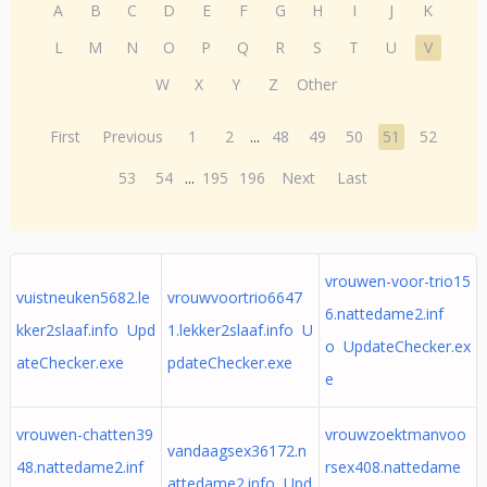
A
B
C
D
E
F
G
H
I
J
K
L
M
N
O
P
Q
R
S
T
U
V
W
X
Y
Z
Other
First
Previous
1
2
...
48
49
50
51
52
53
54
...
195
196
Next
Last
vrouwen-voor-trio15
vuistneuken5682.le
vrouwvoortrio6647
6.nattedame2.inf
kker2slaaf.info Upd
1.lekker2slaaf.info U
o UpdateChecker.ex
ateChecker.exe
pdateChecker.exe
e
vrouwen-chatten39
vrouwzoektmanvoo
vandaagsex36172.n
48.nattedame2.inf
rsex408.nattedame
attedame2.info Upd