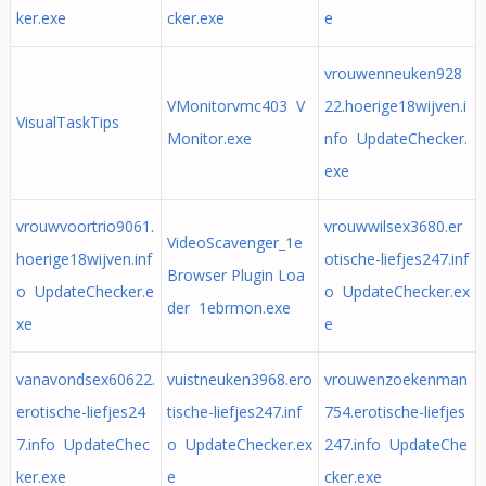
ker.exe
cker.exe
e
vrouwenneuken928
VMonitorvmc403 V
22.hoerige18wijven.i
VisualTaskTips
Monitor.exe
nfo UpdateChecker.
exe
vrouwvoortrio9061.
vrouwwilsex3680.er
VideoScavenger_1e
hoerige18wijven.inf
otische-liefjes247.inf
Browser Plugin Loa
o UpdateChecker.e
o UpdateChecker.ex
der 1ebrmon.exe
xe
e
vanavondsex60622.
vuistneuken3968.ero
vrouwenzoekenman
erotische-liefjes24
tische-liefjes247.inf
754.erotische-liefjes
7.info UpdateChec
o UpdateChecker.ex
247.info UpdateChe
ker.exe
e
cker.exe