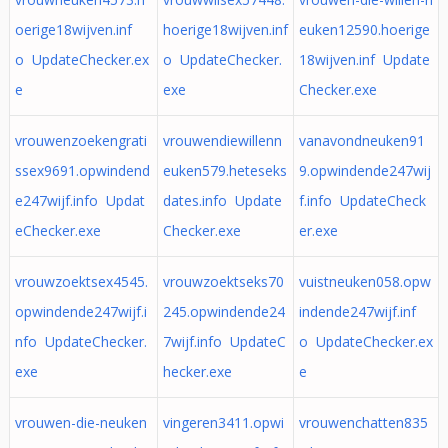
oerige18wijven.inf
hoerige18wijven.inf
euken12590.hoerige
o UpdateChecker.ex
o UpdateChecker.
18wijven.inf Update
e
exe
Checker.exe
vrouwenzoekengrati
vrouwendiewillenn
vanavondneuken91
ssex9691.opwindend
euken579.heteseks
9.opwindende247wij
e247wijf.info Updat
dates.info Update
f.info UpdateCheck
eChecker.exe
Checker.exe
er.exe
vrouwzoektsex4545.
vrouwzoektseks70
vuistneuken058.opw
opwindende247wijf.i
245.opwindende24
indende247wijf.inf
nfo UpdateChecker.
7wijf.info UpdateC
o UpdateChecker.ex
exe
hecker.exe
e
vrouwen-die-neuken
vingeren3411.opwi
vrouwenchatten835