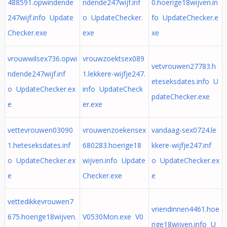
488591.opwindende
ndende247wijf.inf
0.hoerige18wijven.in
247wijf.info Update
o UpdateChecker.
fo UpdateChecker.e
Checker.exe
exe
xe
vrouwwilsex736.opwi
vrouwzoektsex089
vetvrouwen27783.h
ndende247wijf.inf
1.lekkere-wijfje247.
eteseksdates.info U
o UpdateChecker.ex
info UpdateCheck
pdateChecker.exe
e
er.exe
vettevrouwen03090
vrouwenzoekensex
vandaag-sex0724.le
1.heteseksdates.inf
680283.hoerige18
kkere-wijfje247.inf
o UpdateChecker.ex
wijven.info Update
o UpdateChecker.ex
e
Checker.exe
e
vettedikkevrouwen7
vriendinnen4461.hoe
675.hoerige18wijven.
V0530Mon.exe V0
rige18wijven.info U