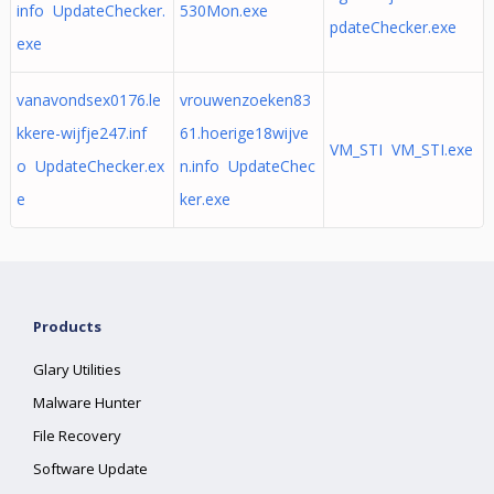
info UpdateChecker.
530Mon.exe
pdateChecker.exe
exe
vanavondsex0176.le
vrouwenzoeken83
kkere-wijfje247.inf
61.hoerige18wijve
VM_STI VM_STI.exe
o UpdateChecker.ex
n.info UpdateChec
e
ker.exe
Products
Glary Utilities
Malware Hunter
File Recovery
Software Update