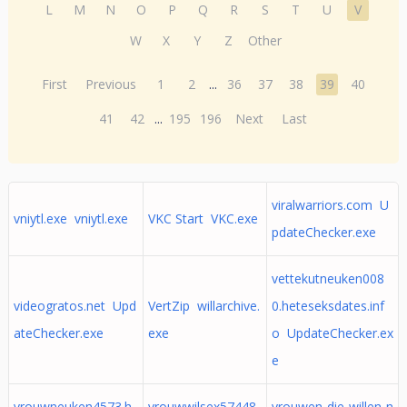
L
M
N
O
P
Q
R
S
T
U
V
W
X
Y
Z
Other
First
Previous
1
2
...
36
37
38
39
40
41
42
...
195
196
Next
Last
viralwarriors.com U
vniytl.exe vniytl.exe
VKC Start VKC.exe
pdateChecker.exe
vettekutneuken008
videogratos.net Upd
VertZip willarchive.
0.heteseksdates.inf
ateChecker.exe
exe
o UpdateChecker.ex
e
vrouwneuken4573.h
vrouwwilsex57448.
vrouwen-die-willen-n