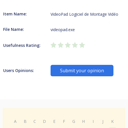
Item Name:
VideoPad Logiciel de Montage Vidéo
File Name:
videopad.exe
Usefulness Rating:
Submit your opinion
Users Opinions:
A
B
C
D
E
F
G
H
I
J
K