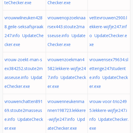
teChecker.exe
Checker.exe
vrouwwilneuken428
vrouwenopzoeknaa
vettevrouwen2900.l
8.geile-seksafspraak
rsex443.stoute2ma
ekkere-wijfje247.inf
247.info UpdateChe
sseuse.info Update
o UpdateChecker.e
cker.exe
Checker.exe
xe
vrouw-zoekt-man-s
vrouwenzoekman4
vrouwensex79634.sl
ex384252.stoute2m
582.lekkere-wijfje24
etterige247student
asseuse.info Updat
7.info UpdateCheck
e.info UpdateCheck
eChecker.exe
er.exe
er.exe
vrouwenchatten891
vrouwenneukenma
vrouw-voor-trio249
69.stoute2masseus
nnen198723.lekkere
5.lekkere-wijfje247.i
e.info UpdateCheck
-wijfje247.info Upd
nfo UpdateChecker.
er.exe
ateChecker.exe
exe