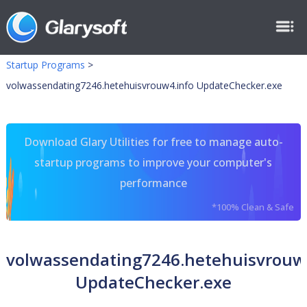
Startup Programs
>
volwassendating7246.hetehuisvrouw4.info UpdateChecker.exe
Download Glary Utilities for free to manage auto-
startup programs to improve your computer's
performance
*100% Clean & Safe
volwassendating7246.hetehuisvrouw
UpdateChecker.exe