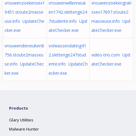
vrouwenzoekensex1
vrouwenwillenneuk
vrouwenzoekengrati
9451.stoute2masse
en1742.sletterige24
ssex17697.stoute2
use.info UpdateChe
7studente.info Upd
masseuse.info Upd
cker.exe
ateChecker.exe
ateChecker.exe
vrouwendieneuken8
volwassendating41
756.stoute2masseu
2.sletterige247stud
video-trio.com Upd
se.info UpdateChec
ente.info UpdateCh
ateChecker.exe
ker.exe
ecker.exe
Products
Glary Utilities
Malware Hunter