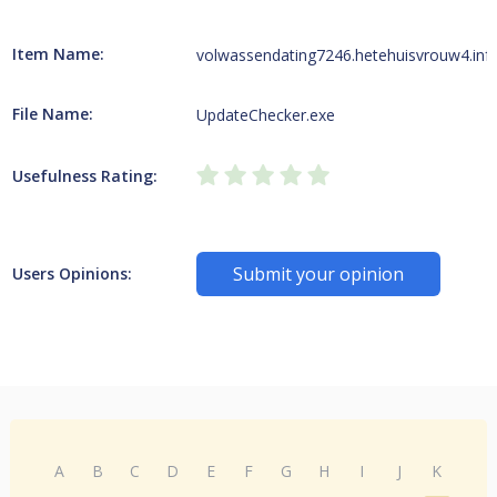
Item Name:
volwassendating7246.hetehuisvrouw4.inf
File Name:
UpdateChecker.exe
Usefulness Rating:
Submit your opinion
Users Opinions:
A
B
C
D
E
F
G
H
I
J
K