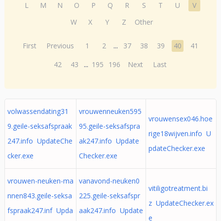
L
M
N
O
P
Q
R
S
T
U
V
W
X
Y
Z
Other
First
Previous
1
2
...
37
38
39
40
41
42
43
...
195
196
Next
Last
volwassendating31
vrouwenneuken595
vrouwensex046.hoe
9.geile-seksafspraak
95.geile-seksafspra
rige18wijven.info U
247.info UpdateChe
ak247.info Update
pdateChecker.exe
cker.exe
Checker.exe
vrouwen-neuken-ma
vanavond-neuken0
vitiligotreatment.bi
nnen843.geile-seksa
225.geile-seksafspr
z UpdateChecker.ex
fspraak247.inf Upda
aak247.info Update
e