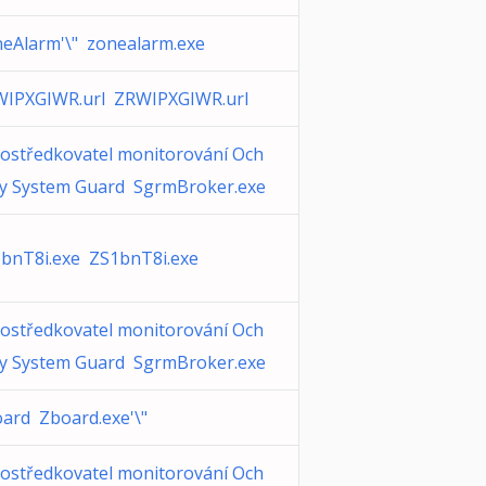
eAlarm'\" zonealarm.exe
IPXGIWR.url ZRWIPXGIWR.url
ostředkovatel monitorování Och
y System Guard SgrmBroker.exe
bnT8i.exe ZS1bnT8i.exe
ostředkovatel monitorování Och
y System Guard SgrmBroker.exe
ard Zboard.exe'\"
ostředkovatel monitorování Och