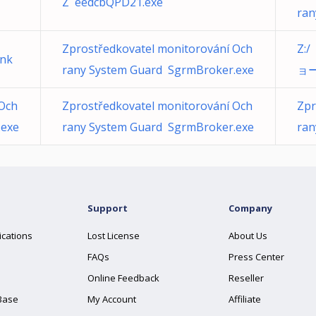
Z eedcbQPD21.exe
ran
Zprostředkovatel monitorování Och
Z:/
lnk
rany System Guard SgrmBroker.exe
ョー
 Och
Zprostředkovatel monitorování Och
Zpr
.exe
rany System Guard SgrmBroker.exe
ran
Support
Company
ications
Lost License
About Us
FAQs
Press Center
Online Feedback
Reseller
Base
My Account
Affiliate