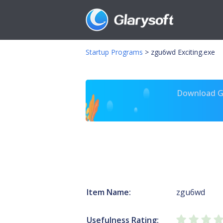
Startup Programs
>
zgu6wd Exciting.exe
Download Gl
Item Name:
zgu6wd
Usefulness Rating: