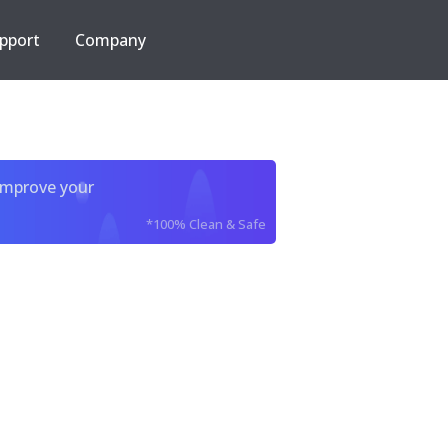
pport
Company
improve your
*100% Clean & Safe