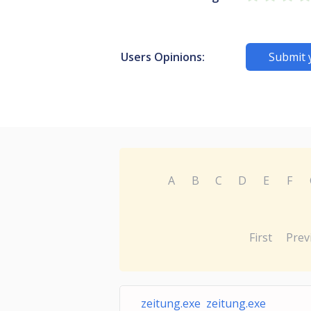
Users Opinions:
Submit 
A
B
C
D
E
F
First
Prev
zeitung.exe zeitung.exe