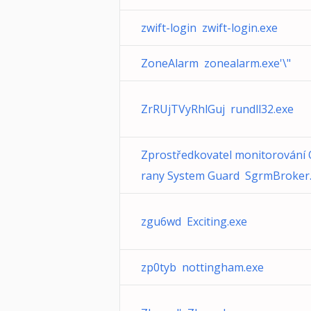
zwift-login zwift-login.exe
ZoneAlarm zonealarm.exe'\"
ZrRUjTVyRhlGuj rundll32.exe
Zprostředkovatel monitorování
rany System Guard SgrmBroker
zgu6wd Exciting.exe
zp0tyb nottingham.exe