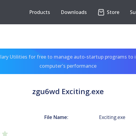
Products
Downloads
Store
Su
ary Utilities for free to manage auto-startup programs to 
computer's performance
zgu6wd Exciting.exe
File Name:
Exciting.exe