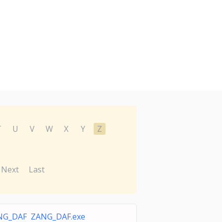
T
U
V
W
X
Y
Z
Next
Last
NG_DAF ZANG_DAF.exe