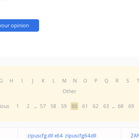
your opinion
G
H
I
J
K
L
M
N
O
P
Q
R
S
Other
ious
1
2
57
58
59
60
61
62
63
68
69
...
...
zipuscfg.dll x64 zipuscfg64.dll
ZA