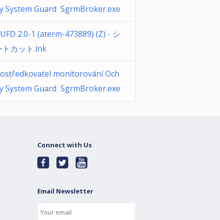
y System Guard SgrmBroker.exe
 UFD 2.0-1 (aterm-473889) (Z) - シ
トカット.lnk
ostředkovatel monitorování Och
y System Guard SgrmBroker.exe
Connect with Us
Email Newsletter