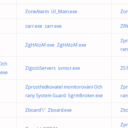
ZoneAlarm UI_Main.exe
Zon
zarr.exe zarr.exe
ZRW
Zpr
ZgHAtzAF.exe ZgHAtzAF.exe
ran
 Och
ZigozsServers svnscr.exe
ZS1
.exe
Zprostředkovatel monitorování Och
Zpr
rany System Guard SgrmBroker.exe
ran
Zboard'\" Zboard.exe
Zbo
Zpr