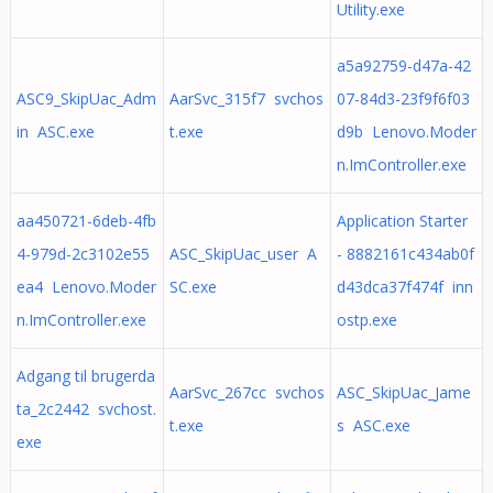
Utility.exe
a5a92759-d47a-42
ASC9_SkipUac_Adm
AarSvc_315f7 svchos
07-84d3-23f9f6f03
in ASC.exe
t.exe
d9b Lenovo.Moder
n.ImController.exe
aa450721-6deb-4fb
Application Starter
4-979d-2c3102e55
ASC_SkipUac_user A
- 8882161c434ab0f
ea4 Lenovo.Moder
SC.exe
d43dca37f474f inn
n.ImController.exe
ostp.exe
Adgang til brugerda
AarSvc_267cc svchos
ASC_SkipUac_Jame
ta_2c2442 svchost.
t.exe
s ASC.exe
exe