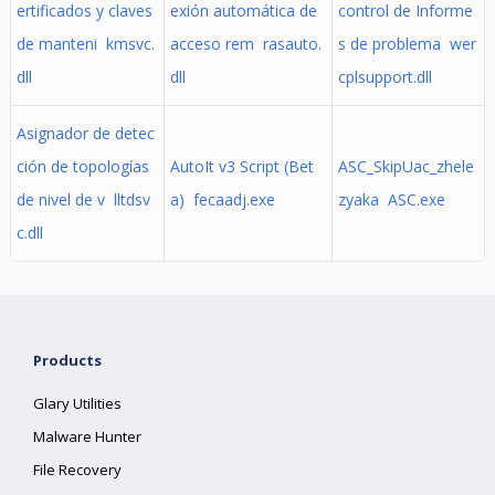
ertificados y claves
exión automática de
control de Informe
de manteni kmsvc.
acceso rem rasauto.
s de problema wer
dll
dll
cplsupport.dll
Asignador de detec
ción de topologías
AutoIt v3 Script (Bet
ASC_SkipUac_zhele
de nivel de v lltdsv
a) fecaadj.exe
zyaka ASC.exe
c.dll
Products
Glary Utilities
Malware Hunter
File Recovery