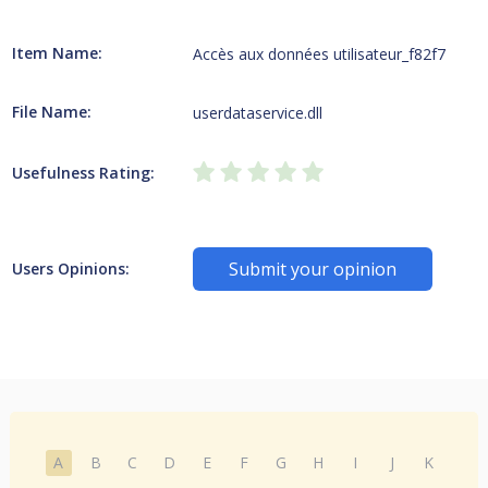
Item Name:
Accès aux données utilisateur_f82f7
File Name:
userdataservice.dll
Usefulness Rating:
Submit your opinion
Users Opinions:
A
B
C
D
E
F
G
H
I
J
K