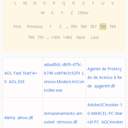
L
M
N
O
P
Q
R
S
T
U
V
W
X
Y
Z
Other
First
Previous
1
2
...
785
786
787
788
789
790
791
...
1459
1460
Next
Last
adaafb0c-dbf9-475c-
Agente de Protecç
AOL Fast Start'A=
b749-cebf4e3c92f4 L
ão de Acesso à Re
0 AOL.EXE
enovo.Modern.ImCon
de qagentrt.dll
troller.exe
AdobeGCInvoker-1.
Armazenamento am
0-MARCEL-PC-Mar
Alerta alrsvc.dll
ovível ntmssvc.dll
cel-PC AGCInvoker