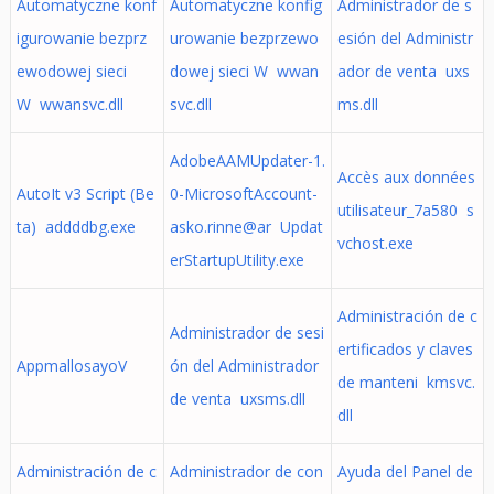
Automatyczne konf
Automatyczne konfig
Administrador de s
igurowanie bezprz
urowanie bezprzewo
esión del Administr
ewodowej sieci
dowej sieci W wwan
ador de venta uxs
W wwansvc.dll
svc.dll
ms.dll
AdobeAAMUpdater-1.
Accès aux données
AutoIt v3 Script (Be
0-MicrosoftAccount-
utilisateur_7a580 s
ta) addddbg.exe
asko.rinne@ar Updat
vchost.exe
erStartupUtility.exe
Administración de c
Administrador de sesi
ertificados y claves
AppmallosayoV
ón del Administrador
de manteni kmsvc.
de venta uxsms.dll
dll
Administración de c
Administrador de con
Ayuda del Panel de