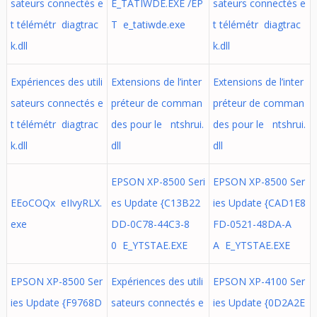
sateurs connectés e
E_TATIWDE.EXE /EP
sateurs connectés e
t télémétr diagtrac
T e_tatiwde.exe
t télémétr diagtrac
k.dll
k.dll
Expériences des utili
Extensions de l’inter
Extensions de l’inter
sateurs connectés e
préteur de comman
préteur de comman
t télémétr diagtrac
des pour le ntshrui.
des pour le ntshrui.
k.dll
dll
dll
EPSON XP-8500 Seri
EPSON XP-8500 Ser
EEoCOQx eIIvyRLX.
es Update {C13B22
ies Update {CAD1E8
exe
DD-0C78-44C3-8
FD-0521-48DA-A
0 E_YTSTAE.EXE
A E_YTSTAE.EXE
EPSON XP-8500 Ser
Expériences des utili
EPSON XP-4100 Ser
ies Update {F9768D
sateurs connectés e
ies Update {0D2A2E