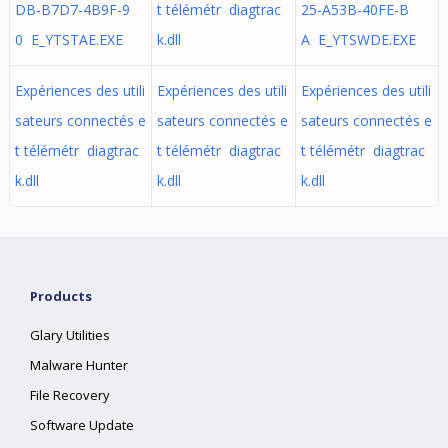
DB-B7D7-4B9F-9
t télémétr diagtrac
25-A53B-40FE-B
0 E_YTSTAE.EXE
k.dll
A E_YTSWDE.EXE
Expériences des utili
Expériences des utili
Expériences des utili
sateurs connectés e
sateurs connectés e
sateurs connectés e
t télémétr diagtrac
t télémétr diagtrac
t télémétr diagtrac
k.dll
k.dll
k.dll
Products
Glary Utilities
Malware Hunter
File Recovery
Software Update