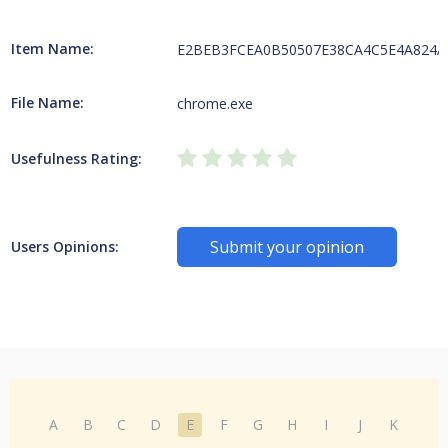
Item Name:
E2BEB3FCEA0B50507E38CA4C5E4A824AD2
File Name:
chrome.exe
Usefulness Rating:
Submit your opinion
Users Opinions:
A
B
C
D
E
F
G
H
I
J
K