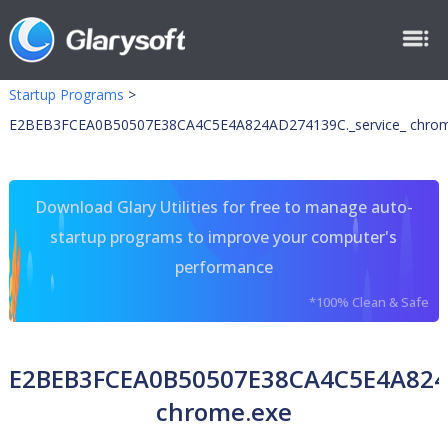
Startup Programs
>
E2BEB3FCEA0B50507E38CA4C5E4A824AD274139C._service_ chrom
Download Glary Utilities for free to manage auto-
startup programs to improve your computer's
performance
*100% Clean & Safe
E2BEB3FCEA0B50507E38CA4C5E4A824A
chrome.exe