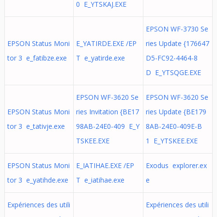
0 E_YTSKAJ.EXE
EPSON WF-3730 Se
EPSON Status Moni
E_YATIRDE.EXE /EP
ries Update {176647
tor 3 e_fatibze.exe
T e_yatirde.exe
D5-FC92-4464-8
D E_YTSQGE.EXE
EPSON WF-3620 Se
EPSON WF-3620 Se
EPSON Status Moni
ries Invitation {BE17
ries Update {BE179
tor 3 e_tativje.exe
98AB-24E0-409 E_Y
8AB-24E0-409E-B
TSKEE.EXE
1 E_YTSKEE.EXE
EPSON Status Moni
E_IATIHAE.EXE /EP
Exodus explorer.ex
tor 3 e_yatihde.exe
T e_iatihae.exe
e
Expériences des utili
Expériences des utili