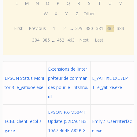
L
M
N
O
P
Q
R
S
T
U
V
W
X
Y
Z
Other
First
Previous
1
2
...
379
380
381
382
383
384
385
...
462
463
Next
Last
Extensions de l’inter
EPSON Status Moni
préteur de comman
E_YATIIXE.EXE /EP
tor 3 e_yatiuoe.exe
des pour le ntshrui.
T e_yatiixe.exe
dll
EPSON PX-M5041F
ECBL Client ecbl-s
Update {52DA01B3-
Emily2 UserInterfac
g.exe
10A7-464E-A82B-8
e.exe