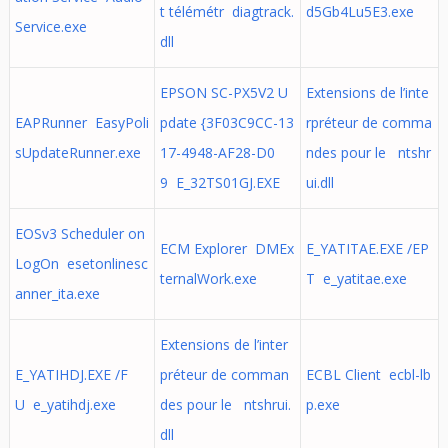
t télémétr diagtrack.
d5Gb4Lu5E3.exe
Service.exe
dll
EPSON SC-PX5V2 U
Extensions de l’inte
EAPRunner EasyPoli
pdate {3F03C9CC-13
rpréteur de comma
sUpdateRunner.exe
17-4948-AF28-D0
ndes pour le ntshr
9 E_32TS01GJ.EXE
ui.dll
EOSv3 Scheduler on
ECM Explorer DMEx
E_YATITAE.EXE /EP
LogOn esetonlinesc
ternalWork.exe
T e_yatitae.exe
anner_ita.exe
Extensions de l’inter
E_YATIHDJ.EXE /F
préteur de comman
ECBL Client ecbl-lb
U e_yatihdj.exe
des pour le ntshrui.
p.exe
dll