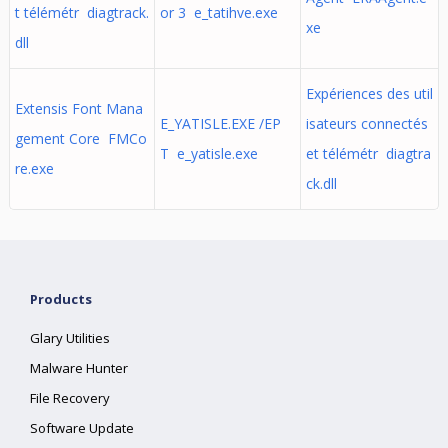
t télémétr diagtrack.
or 3 e_tatihve.exe
xe
dll
Expériences des util
Extensis Font Mana
E_YATISLE.EXE /EP
isateurs connectés
gement Core FMCo
T e_yatisle.exe
et télémétr diagtra
re.exe
ck.dll
Products
Glary Utilities
Malware Hunter
File Recovery
Software Update