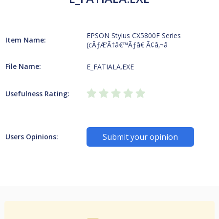
EPSON Stylus CX5800F Series
Item Name:
(cÃƒÆ’Ã†â€™Ãƒâ€ Ã¢â‚¬â
File Name:
E_FATIALA.EXE
Usefulness Rating:
Submit your opinion
Users Opinions: