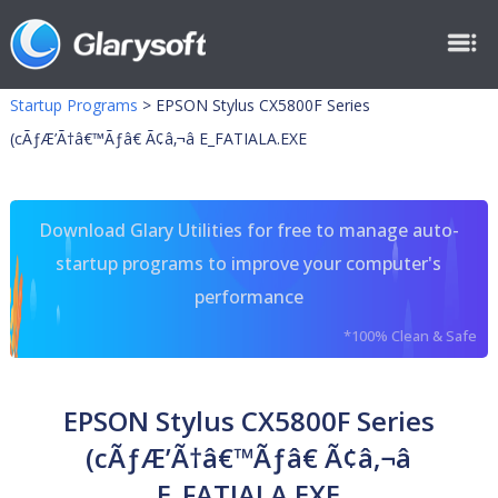
Startup Programs
>
EPSON Stylus CX5800F Series
(cÃƒÆ’Ã†â€™Ãƒâ€ Ã¢â‚¬â E_FATIALA.EXE
Download Glary Utilities for free to manage auto-
startup programs to improve your computer's
performance
*100% Clean & Safe
EPSON Stylus CX5800F Series
(cÃƒÆ’Ã†â€™Ãƒâ€ Ã¢â‚¬â
E_FATIALA.EXE