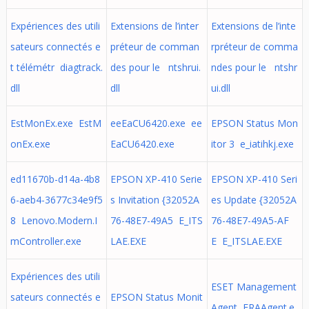
Expériences des utili
Extensions de l’inter
Extensions de l’inte
sateurs connectés e
préteur de comman
rpréteur de comma
t télémétr diagtrack.
des pour le ntshrui.
ndes pour le ntshr
dll
dll
ui.dll
EstMonEx.exe EstM
eeEaCU6420.exe ee
EPSON Status Mon
onEx.exe
EaCU6420.exe
itor 3 e_iatihkj.exe
ed11670b-d14a-4b8
EPSON XP-410 Serie
EPSON XP-410 Seri
6-aeb4-3677c34e9f5
s Invitation {32052A
es Update {32052A
8 Lenovo.Modern.I
76-48E7-49A5 E_ITS
76-48E7-49A5-AF
mController.exe
LAE.EXE
E E_ITSLAE.EXE
Expériences des utili
ESET Management
sateurs connectés e
EPSON Status Monit
Agent ERAAgent.e