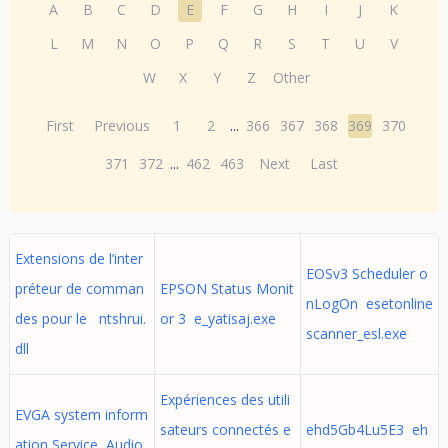
A
B
C
D
E
F
G
H
I
J
K
L
M
N
O
P
Q
R
S
T
U
V
W
X
Y
Z
Other
First
Previous
1
2
...
366
367
368
369
370
371
372
...
462
463
Next
Last
Extensions de l’inter
EOSv3 Scheduler o
préteur de comman
EPSON Status Monit
nLogOn esetonline
des pour le ntshrui.
or 3 e_yatisaj.exe
scanner_esl.exe
dll
Expériences des utili
EVGA system inform
sateurs connectés e
ehd5Gb4Lu5E3 eh
ation Service Audio